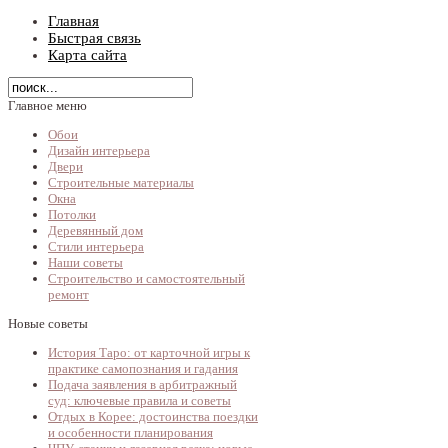
Главная
Быстрая связь
Карта сайта
Главное меню
Обои
Дизайн интерьера
Двери
Строительные материалы
Окна
Потолки
Деревянный дом
Стили интерьера
Наши советы
Строительство и самостоятельный
ремонт
Новые советы
История Таро: от карточной игры к
практике самопознания и гадания
Подача заявления в арбитражный
суд: ключевые правила и советы
Отдых в Корее: достоинства поездки
и особенности планирования