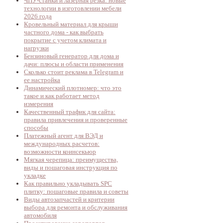
ЧПУ-станки и лазерная резка: новые
технологии в изготовлении мебели
2026 года
Кровельный материал для крыши
частного дома - как выбрать
покрытие с учетом климата и
нагрузки
Бензиновый генератор для дома и
дачи: плюсы и области применения
Сколько стоит реклама в Telegram и
ее настройка
Динамический плотномер: что это
такое и как работает метод
измерения
Качественный трафик для сайта:
правила привлечения и проверенные
способы
Платежный агент для ВЭД и
международных расчетов:
возможности коинсекьюр
Мягкая черепица: преимущества,
виды и пошаговая инструкция по
укладке
Как правильно укладывать SPC
плитку: пошаговые правила и советы
Виды автозапчастей и критерии
выбора для ремонта и обслуживания
автомобиля