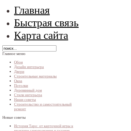
Главная
Быстрая связь
Карта сайта
Главное меню
Обои
Дизайн интерьера
Двери
Строительные материалы
Окна
Потолки
Деревянный дом
Стили интерьера
Наши советы
Строительство и самостоятельный
ремонт
Новые советы
История Таро: от карточной игры к
практике самопознания и гадания