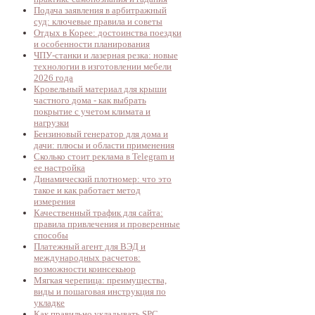
Подача заявления в арбитражный
суд: ключевые правила и советы
Отдых в Корее: достоинства поездки
и особенности планирования
ЧПУ-станки и лазерная резка: новые
технологии в изготовлении мебели
2026 года
Кровельный материал для крыши
частного дома - как выбрать
покрытие с учетом климата и
нагрузки
Бензиновый генератор для дома и
дачи: плюсы и области применения
Сколько стоит реклама в Telegram и
ее настройка
Динамический плотномер: что это
такое и как работает метод
измерения
Качественный трафик для сайта:
правила привлечения и проверенные
способы
Платежный агент для ВЭД и
международных расчетов:
возможности коинсекьюр
Мягкая черепица: преимущества,
виды и пошаговая инструкция по
укладке
Как правильно укладывать SPC