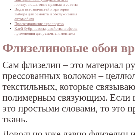
плитку: пошаговые правила и советы
Виды автозапчастей и критерии
выбора для ремонта и обслуживания
автомобиля
Проектирование аэропортов
Клей Зубр: плюсы, свойства и сферы
применения для ремонта и монтажа
Флизелиновые обои в
Сам флизелин – это материал ру
прессованных волокон – целлю
текстильных, которые связываю
полимерным связующим. Если п
это простыми словами, то это п
ткань.
Довольно уже давно флизелин 