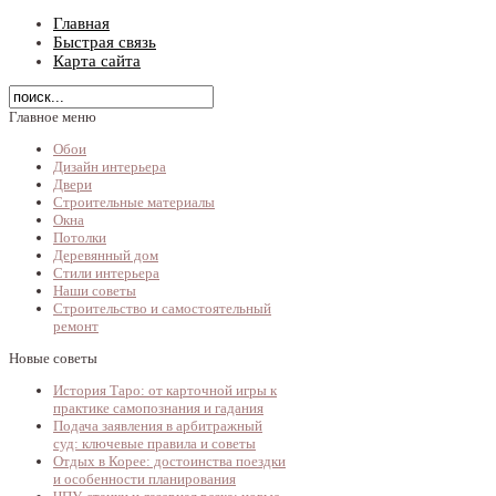
Главная
Быстрая связь
Карта сайта
Главное меню
Обои
Дизайн интерьера
Двери
Строительные материалы
Окна
Потолки
Деревянный дом
Стили интерьера
Наши советы
Строительство и самостоятельный
ремонт
Новые советы
История Таро: от карточной игры к
практике самопознания и гадания
Подача заявления в арбитражный
суд: ключевые правила и советы
Отдых в Корее: достоинства поездки
и особенности планирования