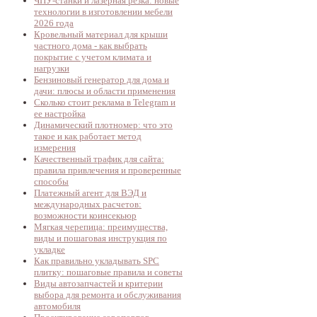
ЧПУ-станки и лазерная резка: новые
технологии в изготовлении мебели
2026 года
Кровельный материал для крыши
частного дома - как выбрать
покрытие с учетом климата и
нагрузки
Бензиновый генератор для дома и
дачи: плюсы и области применения
Сколько стоит реклама в Telegram и
ее настройка
Динамический плотномер: что это
такое и как работает метод
измерения
Качественный трафик для сайта:
правила привлечения и проверенные
способы
Платежный агент для ВЭД и
международных расчетов:
возможности коинсекьюр
Мягкая черепица: преимущества,
виды и пошаговая инструкция по
укладке
Как правильно укладывать SPC
плитку: пошаговые правила и советы
Виды автозапчастей и критерии
выбора для ремонта и обслуживания
автомобиля