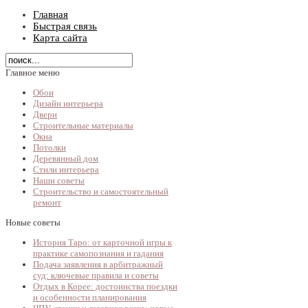
Главная
Быстрая связь
Карта сайта
Главное меню
Обои
Дизайн интерьера
Двери
Строительные материалы
Окна
Потолки
Деревянный дом
Стили интерьера
Наши советы
Строительство и самостоятельный
ремонт
Новые советы
История Таро: от карточной игры к
практике самопознания и гадания
Подача заявления в арбитражный
суд: ключевые правила и советы
Отдых в Корее: достоинства поездки
и особенности планирования