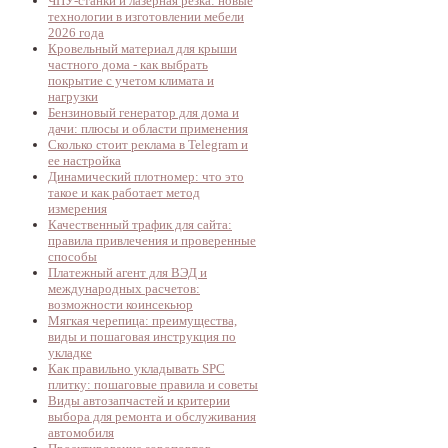
ЧПУ-станки и лазерная резка: новые
технологии в изготовлении мебели
2026 года
Кровельный материал для крыши
частного дома - как выбрать
покрытие с учетом климата и
нагрузки
Бензиновый генератор для дома и
дачи: плюсы и области применения
Сколько стоит реклама в Telegram и
ее настройка
Динамический плотномер: что это
такое и как работает метод
измерения
Качественный трафик для сайта:
правила привлечения и проверенные
способы
Платежный агент для ВЭД и
международных расчетов:
возможности коинсекьюр
Мягкая черепица: преимущества,
виды и пошаговая инструкция по
укладке
Как правильно укладывать SPC
плитку: пошаговые правила и советы
Виды автозапчастей и критерии
выбора для ремонта и обслуживания
автомобиля