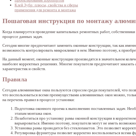
Проектирование аэропортов
Клей Зубр: плюсы, свойства и сферы
применения для ремонта и монтажа
Пошаговая инструкция по монтажу алюмин
Когда планируется проведение капитальных ремонтных работ, собственники
процессе данных задач.
Сегодня многие предпочитают заменить оконные конструкции, так как именно
возможность контролировать микроклимат в нем. Именно поэтому, к приобр
На данный момент, оконные конструкции производятся в значительном колич
наиболее корректных решениях. Многие покупатели предпочитают заказать
характеристик и свойств.
Правила
Сегодня алюминиевые окна пользуются спросом среди покупателей, что поз
что воспользоваться всеми преимуществами алюминиевых окон можно, тольк
на перечень правил в процессе установки:
Подготовка оконного проема к выполнению поставленных задач. Необ
этапам монтажа окон.
Позаботиться про установку рамы оконной конструкции в корректном
варьироваться. Именно поэтому, покупатели могут не иметь возможн
Установка рамы проводится без стеклопакетов. Это позволяет корректн
Регулировка фурнитуры позволит корректно воспользоваться всеми фу