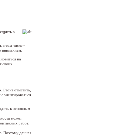
едрить в
 в том числе -
м вниманием.
ановиться на
ет своих
. Стоит отметить,
я ориентироваться
одить к основным
ьность может
монтажных работ.
ю. Поэтому данная