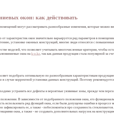
иевых окон: как действовать
 помещений могут рассматривать разнообразные изменения, которые можно вн
 от характеристик окон значительно варьируется ряд параметров в помещении,
етению, установке оконных конструкций, многие люди относятся с повышенны
естве моделей, что позволяет учитывать многочисленные критерии, чтобы ост
 алюминиевые окна на
k-o.kz
, так как данная продукция стала популярной за сч
воляет подобрать оптимальную по разнообразным характеристикам продукцию
о в случае корректной установки данных конструкций. Поэтому рекомендуетс
ходимо устранить все дефекты и вероятные уязвимые зоны, прежде чем перех
 положении. В зависимости от подобранного положения окна, его функционал
ость использовать ряд функций окна, если были допущены ошибки в процессе 
о зафиксировать ее, а также - побеспокоиться про сохранность стеклопакетов.
нкциями окна, а также - не создавать дополнительных нагрузок на конструкци