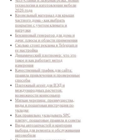
ЧПУ-станки и лазерная резка: новые
технологии в изготовлении мебели
2026 года
Кровельный материал для крыши
частного дома - как выбрать
покрытие с учетом климата и
нагрузки
Бензиновый генератор для дома и
дачи: плюсы и области применения
Сколько стоит реклама в Telegram и
ее настройка
Динамический плотномер: что это
такое и как работает метод
измерения
Качественный трафик для сайта:
правила привлечения и проверенные
способы
Платежный агент для ВЭД и
международных расчетов:
возможности коинсекьюр
Мягкая черепица: преимущества,
виды и пошаговая инструкция по
укладке
Как правильно укладывать SPC
плитку: пошаговые правила и советы
Виды автозапчастей и критерии
выбора для ремонта и обслуживания
автомобиля