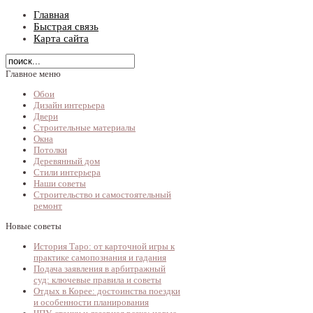
Главная
Быстрая связь
Карта сайта
Главное меню
Обои
Дизайн интерьера
Двери
Строительные материалы
Окна
Потолки
Деревянный дом
Стили интерьера
Наши советы
Строительство и самостоятельный
ремонт
Новые советы
История Таро: от карточной игры к
практике самопознания и гадания
Подача заявления в арбитражный
суд: ключевые правила и советы
Отдых в Корее: достоинства поездки
и особенности планирования