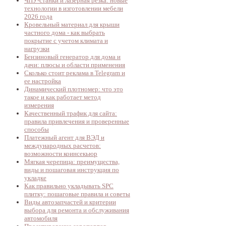
ЧПУ-станки и лазерная резка: новые
технологии в изготовлении мебели
2026 года
Кровельный материал для крыши
частного дома - как выбрать
покрытие с учетом климата и
нагрузки
Бензиновый генератор для дома и
дачи: плюсы и области применения
Сколько стоит реклама в Telegram и
ее настройка
Динамический плотномер: что это
такое и как работает метод
измерения
Качественный трафик для сайта:
правила привлечения и проверенные
способы
Платежный агент для ВЭД и
международных расчетов:
возможности коинсекьюр
Мягкая черепица: преимущества,
виды и пошаговая инструкция по
укладке
Как правильно укладывать SPC
плитку: пошаговые правила и советы
Виды автозапчастей и критерии
выбора для ремонта и обслуживания
автомобиля