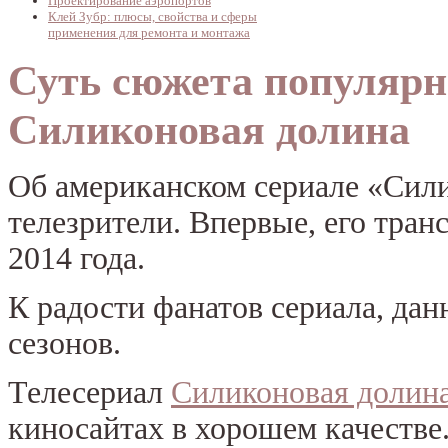
Проектирование аэропортов
Клей Зубр: плюсы, свойства и сферы
применения для ремонта и монтажа
Суть сюжета популярн
Силиконовая долина
Об американском сериале «Сил
телезрители. Впервые, его тран
2014 года.
К радости фанатов сериала, дан
сезонов.
Телесериал
Силиконовая долина
киносайтах в хорошем качестве