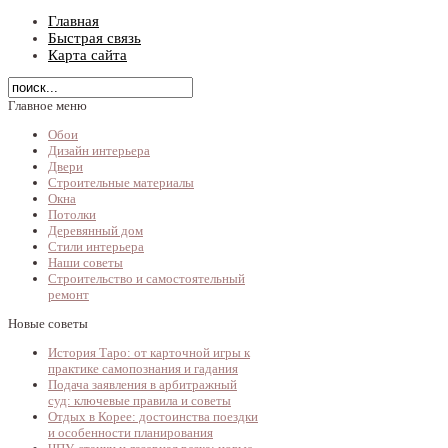
Главная
Быстрая связь
Карта сайта
Главное меню
Обои
Дизайн интерьера
Двери
Строительные материалы
Окна
Потолки
Деревянный дом
Стили интерьера
Наши советы
Строительство и самостоятельный
ремонт
Новые советы
История Таро: от карточной игры к
практике самопознания и гадания
Подача заявления в арбитражный
суд: ключевые правила и советы
Отдых в Корее: достоинства поездки
и особенности планирования