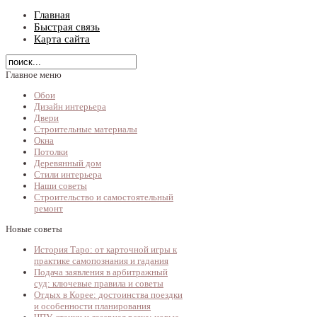
Главная
Быстрая связь
Карта сайта
Главное меню
Обои
Дизайн интерьера
Двери
Строительные материалы
Окна
Потолки
Деревянный дом
Стили интерьера
Наши советы
Строительство и самостоятельный
ремонт
Новые советы
История Таро: от карточной игры к
практике самопознания и гадания
Подача заявления в арбитражный
суд: ключевые правила и советы
Отдых в Корее: достоинства поездки
и особенности планирования