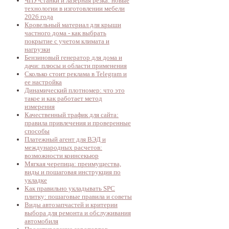
ЧПУ-станки и лазерная резка: новые
технологии в изготовлении мебели
2026 года
Кровельный материал для крыши
частного дома - как выбрать
покрытие с учетом климата и
нагрузки
Бензиновый генератор для дома и
дачи: плюсы и области применения
Сколько стоит реклама в Telegram и
ее настройка
Динамический плотномер: что это
такое и как работает метод
измерения
Качественный трафик для сайта:
правила привлечения и проверенные
способы
Платежный агент для ВЭД и
международных расчетов:
возможности коинсекьюр
Мягкая черепица: преимущества,
виды и пошаговая инструкция по
укладке
Как правильно укладывать SPC
плитку: пошаговые правила и советы
Виды автозапчастей и критерии
выбора для ремонта и обслуживания
автомобиля