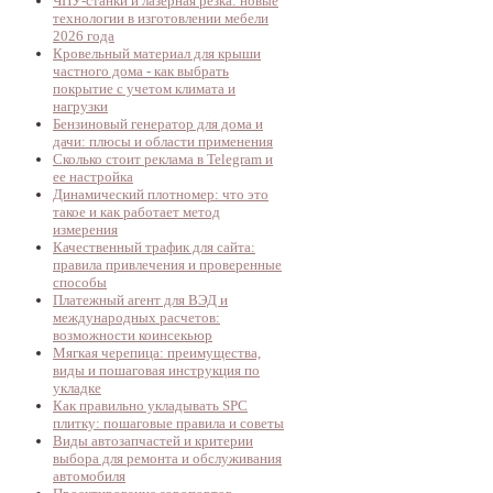
ЧПУ-станки и лазерная резка: новые
технологии в изготовлении мебели
2026 года
Кровельный материал для крыши
частного дома - как выбрать
покрытие с учетом климата и
нагрузки
Бензиновый генератор для дома и
дачи: плюсы и области применения
Сколько стоит реклама в Telegram и
ее настройка
Динамический плотномер: что это
такое и как работает метод
измерения
Качественный трафик для сайта:
правила привлечения и проверенные
способы
Платежный агент для ВЭД и
международных расчетов:
возможности коинсекьюр
Мягкая черепица: преимущества,
виды и пошаговая инструкция по
укладке
Как правильно укладывать SPC
плитку: пошаговые правила и советы
Виды автозапчастей и критерии
выбора для ремонта и обслуживания
автомобиля