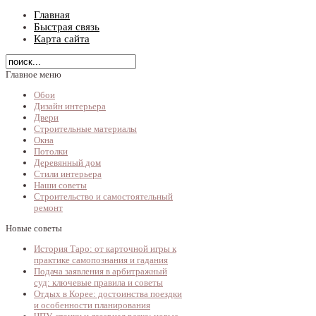
Главная
Быстрая связь
Карта сайта
Главное меню
Обои
Дизайн интерьера
Двери
Строительные материалы
Окна
Потолки
Деревянный дом
Стили интерьера
Наши советы
Строительство и самостоятельный
ремонт
Новые советы
История Таро: от карточной игры к
практике самопознания и гадания
Подача заявления в арбитражный
суд: ключевые правила и советы
Отдых в Корее: достоинства поездки
и особенности планирования