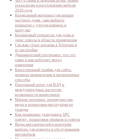
ЧПУ-станки и лазерная резка: новые
технологии в изготовлении мебели
2026 года
Кровельный материал для крыши
частного дома - как выбрать
покрытие с учетом климата и
нагрузки
Бензиновый генератор для дома и
дачи: плюсы и области применения
Сколько стоит реклама в Telegram и
ее настройка
Динамический плотномер: что это
такое и как работает метод
измерения
Качественный трафик для сайта:
правила привлечения и проверенные
способы
Платежный агент для ВЭД и
международных расчетов:
возможности коинсекьюр
Мягкая черепица: преимущества,
виды и пошаговая инструкция по
укладке
Как правильно укладывать SPC
плитку: пошаговые правила и советы
Виды автозапчастей и критерии
выбора для ремонта и обслуживания
автомобиля