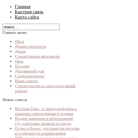
Главная
Быстрая связь
Карта сайта
Главное меню
Обои
Дизайн интерьера
Двери
Строительные материалы
Окна
Потолки
Деревянный дом
Стили интерьера
Наши советы
Строительство и самостоятельный
ремонт
Новые советы
История Таро: от карточной игры к
практике самопознания и гадания
Подача заявления в арбитражный
суд: ключевые правила и советы
Отдых в Корее: достоинства поездки
и особенности планирования