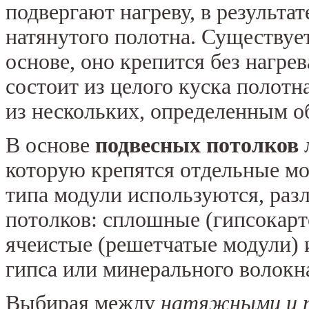
подвергают нагреву, в результа
натянутого полотна. Существуе
основе, оно крепится без нагре
состоит из целого куска полотн
из нескольких, определенным о
В основе
подвесных потолков
л
которую крепятся отдельные мод
типа модули используются, раз
потолков: сплошные (гипсокарт
ячеистые (решетчатые модули) 
гипса или минерального волокна
Выбирая между
натяжными и 