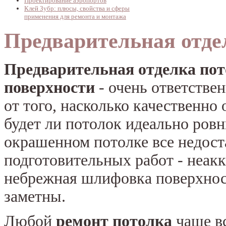
Проектирование аэропортов
Клей Зубр: плюсы, свойства и сферы
применения для ремонта и монтажа
Предварительная отде
Предварительная отделка по
поверхности
- очень ответстве
от того, насколько качественно 
будет ли потолок идеально ровн
окрашенном потолке все недост
подготовительных работ - неак
небрежная шлифовка поверхнос
заметны.
Любой
ремонт потолка
чаще вс