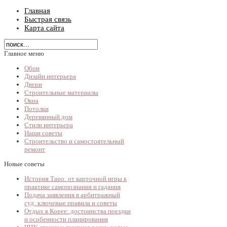
Главная
Быстрая связь
Карта сайта
Главное меню
Обои
Дизайн интерьера
Двери
Строительные материалы
Окна
Потолки
Деревянный дом
Стили интерьера
Наши советы
Строительство и самостоятельный
ремонт
Новые советы
История Таро: от карточной игры к
практике самопознания и гадания
Подача заявления в арбитражный
суд: ключевые правила и советы
Отдых в Корее: достоинства поездки
и особенности планирования