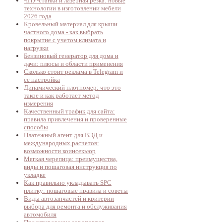
ЧПУ-станки и лазерная резка: новые
технологии в изготовлении мебели
2026 года
Кровельный материал для крыши
частного дома - как выбрать
покрытие с учетом климата и
нагрузки
Бензиновый генератор для дома и
дачи: плюсы и области применения
Сколько стоит реклама в Telegram и
ее настройка
Динамический плотномер: что это
такое и как работает метод
измерения
Качественный трафик для сайта:
правила привлечения и проверенные
способы
Платежный агент для ВЭД и
международных расчетов:
возможности коинсекьюр
Мягкая черепица: преимущества,
виды и пошаговая инструкция по
укладке
Как правильно укладывать SPC
плитку: пошаговые правила и советы
Виды автозапчастей и критерии
выбора для ремонта и обслуживания
автомобиля