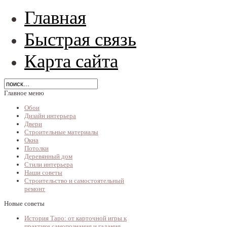
Главная
Быстрая связь
Карта сайта
Главное меню
Обои
Дизайн интерьера
Двери
Строительные материалы
Окна
Потолки
Деревянный дом
Стили интерьера
Наши советы
Строительство и самостоятельный
ремонт
Новые советы
История Таро: от карточной игры к
практике самопознания и гадания