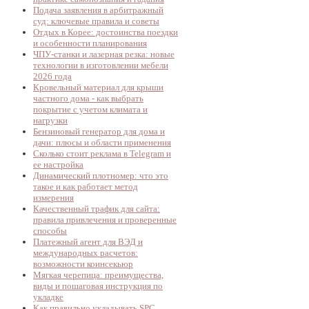
Подача заявления в арбитражный
суд: ключевые правила и советы
Отдых в Корее: достоинства поездки
и особенности планирования
ЧПУ-станки и лазерная резка: новые
технологии в изготовлении мебели
2026 года
Кровельный материал для крыши
частного дома - как выбрать
покрытие с учетом климата и
нагрузки
Бензиновый генератор для дома и
дачи: плюсы и области применения
Сколько стоит реклама в Telegram и
ее настройка
Динамический плотномер: что это
такое и как работает метод
измерения
Качественный трафик для сайта:
правила привлечения и проверенные
способы
Платежный агент для ВЭД и
международных расчетов:
возможности коинсекьюр
Мягкая черепица: преимущества,
виды и пошаговая инструкция по
укладке
Как правильно укладывать SPC