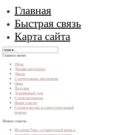
Главная
Быстрая связь
Карта сайта
Главное меню
Обои
Дизайн интерьера
Двери
Строительные материалы
Окна
Потолки
Деревянный дом
Стили интерьера
Наши советы
Строительство и самостоятельный
ремонт
Новые советы
История Таро: от карточной игры к
практике самопознания и гадания