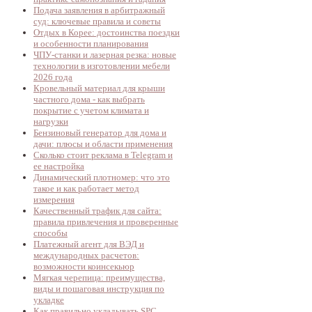
Подача заявления в арбитражный
суд: ключевые правила и советы
Отдых в Корее: достоинства поездки
и особенности планирования
ЧПУ-станки и лазерная резка: новые
технологии в изготовлении мебели
2026 года
Кровельный материал для крыши
частного дома - как выбрать
покрытие с учетом климата и
нагрузки
Бензиновый генератор для дома и
дачи: плюсы и области применения
Сколько стоит реклама в Telegram и
ее настройка
Динамический плотномер: что это
такое и как работает метод
измерения
Качественный трафик для сайта:
правила привлечения и проверенные
способы
Платежный агент для ВЭД и
международных расчетов:
возможности коинсекьюр
Мягкая черепица: преимущества,
виды и пошаговая инструкция по
укладке
Как правильно укладывать SPC