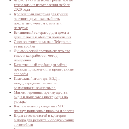
ЧПУ-станки и лазерная резка: новые
технологии в изготовлении мебели
2026 года
Кровельный материал для крыши
частного дома - как выбрать
покрытие с учетом климата и
нагрузки
Бензиновый генератор для дома и
дачи: плюсы и области применения
Сколько стоит реклама в Telegram и
ее настройка
Динамический плотномер: что это
такое и как работает метод
измерения
Качественный трафик для сайта:
правила привлечения и проверенные
способы
Платежный агент для ВЭД и
международных расчетов:
возможности коинсекьюр
Мягкая черепица: преимущества,
виды и пошаговая инструкция по
укладке
Как правильно укладывать SPC
плитку: пошаговые правила и советы
Виды автозапчастей и критерии
выбора для ремонта и обслуживания
автомобиля