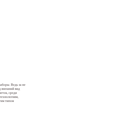
аборы. Ведь за не
д внешний вид
еток, среди
 технологиям,
гим типом