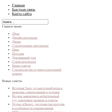
Главная
Быстрая связь
Карта сайта
Главное меню
Обои
Дизайн интерьера
Двери
Строительные материалы
Окна
Потолки
Деревянный дом
Стили интерьера
Наши советы
Строительство и самостоятельный
ремонт
Новые советы
История Таро: от карточной игры к
практике самопознания и гадания
Подача заявления в арбитражный
суд: ключевые правила и советы
Отдых в Корее: достоинства поездки
и особенности планирования