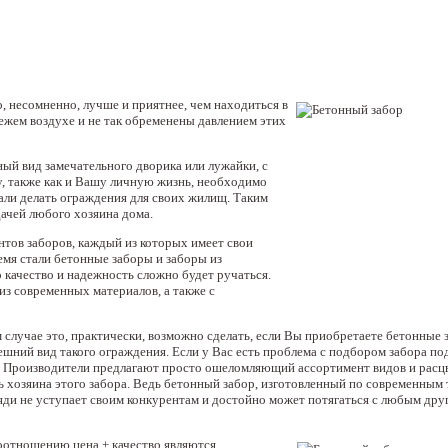
, несомненно, лучше и приятнее, чем находиться в
ежем воздухе и не так обременены давлением этих
ный вид замечательного дворика или лужайки, с
у, также как и Вашу личную жизнь, необходимо
тали делать ограждения для своих жилищ. Таким
дачей любого хозяина дома.
тов заборов, каждый из которых имеет свои
мя стали бетонные заборы и заборы из
о качество и надежность сложно будет ручаться.
з современных материалов, а также с
случае это, практически, возможно сделать, если Вы приобретаете бетонные з
шний вид такого ограждения. Если у Вас есть проблема с подбором забора по
р. Производители предлагают просто ошеломляющий ассортимент видов и расцв
ь хозяина этого забора. Ведь бетонный забор, изготовленный по современным
пяди не уступает своим конкурентам и достойно может потягаться с любым дру
соотношению цена + качество являются