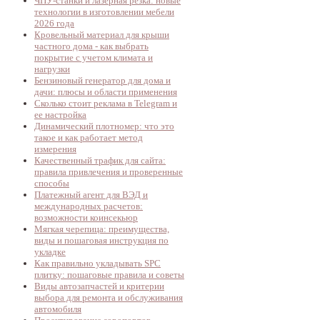
ЧПУ-станки и лазерная резка: новые
технологии в изготовлении мебели
2026 года
Кровельный материал для крыши
частного дома - как выбрать
покрытие с учетом климата и
нагрузки
Бензиновый генератор для дома и
дачи: плюсы и области применения
Сколько стоит реклама в Telegram и
ее настройка
Динамический плотномер: что это
такое и как работает метод
измерения
Качественный трафик для сайта:
правила привлечения и проверенные
способы
Платежный агент для ВЭД и
международных расчетов:
возможности коинсекьюр
Мягкая черепица: преимущества,
виды и пошаговая инструкция по
укладке
Как правильно укладывать SPC
плитку: пошаговые правила и советы
Виды автозапчастей и критерии
выбора для ремонта и обслуживания
автомобиля