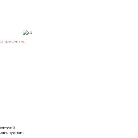
ца трамонтана
.
овителей.
ваясь нужного