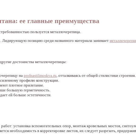
нтана: ее главные преимущества
стребованностью пользуется металлочерепица.
и. Лидирующую позицию среди названного материала занимает
металлочерепи
 другие достоинства металлочерепицы:
лочерепицу на
profnastilmoskva.ru
, отталкиваясь от общей стилистики строения.
усиленному профилю конструкции.
меют плотное прилегание.
ыше большую герметичность.
дает ей больше эстетичности.
работ: установка вспомогательных опор, монтаж кровельных мостов, снегоул
ляется необходимость в корректировке листов, их следует разрезать, придержи