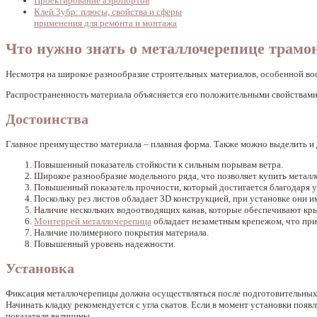
Проектирование аэропортов
Клей Зубр: плюсы, свойства и сферы
применения для ремонта и монтажа
Что нужно знать о металлочерепице трамо
Несмотря на широкое разнообразие строительных материалов, особенной во
Распространенность материала объясняется его положительными свойствам
Достоинства
Главное преимущество материала – плавная форма. Также можно выделить и
Повышенный показатель стойкости к сильным порывам ветра.
Широкое разнообразие модельного ряда, что позволяет купить метал
Повышенный показатель прочности, который достигается благодаря 
Поскольку рез листов обладает 3D конструкцией, при установке они и
Наличие нескольких водоотводящих канав, которые обеспечивают кр
Монтеррей металлочерепица
обладает незаметным крепежом, что при
Наличие полимерного покрытия материала.
Повышенный уровень надежности.
Установка
Фиксация металлочерепицы должна осуществляться после подготовительных 
Начинать кладку рекомендуется с угла скатов. Если в момент установки появ
показателя величины.