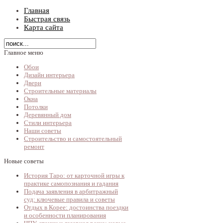
Главная
Быстрая связь
Карта сайта
Главное меню
Обои
Дизайн интерьера
Двери
Строительные материалы
Окна
Потолки
Деревянный дом
Стили интерьера
Наши советы
Строительство и самостоятельный
ремонт
Новые советы
История Таро: от карточной игры к
практике самопознания и гадания
Подача заявления в арбитражный
суд: ключевые правила и советы
Отдых в Корее: достоинства поездки
и особенности планирования