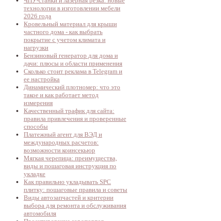
ЧПУ-станки и лазерная резка: новые
технологии в изготовлении мебели
2026 года
Кровельный материал для крыши
частного дома - как выбрать
покрытие с учетом климата и
нагрузки
Бензиновый генератор для дома и
дачи: плюсы и области применения
Сколько стоит реклама в Telegram и
ее настройка
Динамический плотномер: что это
такое и как работает метод
измерения
Качественный трафик для сайта:
правила привлечения и проверенные
способы
Платежный агент для ВЭД и
международных расчетов:
возможности коинсекьюр
Мягкая черепица: преимущества,
виды и пошаговая инструкция по
укладке
Как правильно укладывать SPC
плитку: пошаговые правила и советы
Виды автозапчастей и критерии
выбора для ремонта и обслуживания
автомобиля