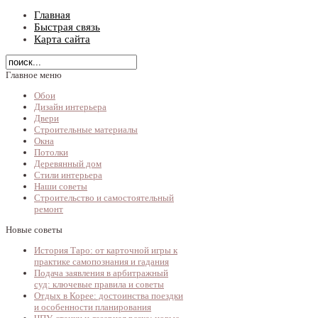
Главная
Быстрая связь
Карта сайта
Главное меню
Обои
Дизайн интерьера
Двери
Строительные материалы
Окна
Потолки
Деревянный дом
Стили интерьера
Наши советы
Строительство и самостоятельный
ремонт
Новые советы
История Таро: от карточной игры к
практике самопознания и гадания
Подача заявления в арбитражный
суд: ключевые правила и советы
Отдых в Корее: достоинства поездки
и особенности планирования