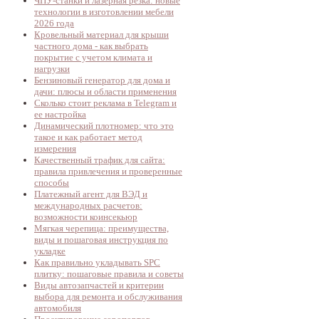
ЧПУ-станки и лазерная резка: новые
технологии в изготовлении мебели
2026 года
Кровельный материал для крыши
частного дома - как выбрать
покрытие с учетом климата и
нагрузки
Бензиновый генератор для дома и
дачи: плюсы и области применения
Сколько стоит реклама в Telegram и
ее настройка
Динамический плотномер: что это
такое и как работает метод
измерения
Качественный трафик для сайта:
правила привлечения и проверенные
способы
Платежный агент для ВЭД и
международных расчетов:
возможности коинсекьюр
Мягкая черепица: преимущества,
виды и пошаговая инструкция по
укладке
Как правильно укладывать SPC
плитку: пошаговые правила и советы
Виды автозапчастей и критерии
выбора для ремонта и обслуживания
автомобиля