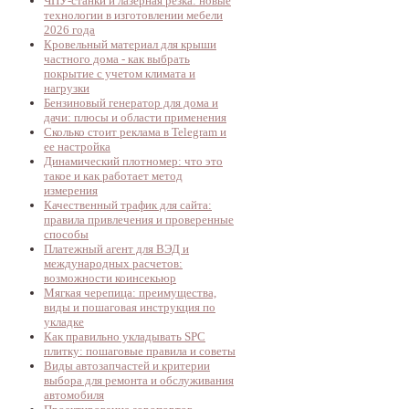
ЧПУ-станки и лазерная резка: новые
технологии в изготовлении мебели
2026 года
Кровельный материал для крыши
частного дома - как выбрать
покрытие с учетом климата и
нагрузки
Бензиновый генератор для дома и
дачи: плюсы и области применения
Сколько стоит реклама в Telegram и
ее настройка
Динамический плотномер: что это
такое и как работает метод
измерения
Качественный трафик для сайта:
правила привлечения и проверенные
способы
Платежный агент для ВЭД и
международных расчетов:
возможности коинсекьюр
Мягкая черепица: преимущества,
виды и пошаговая инструкция по
укладке
Как правильно укладывать SPC
плитку: пошаговые правила и советы
Виды автозапчастей и критерии
выбора для ремонта и обслуживания
автомобиля