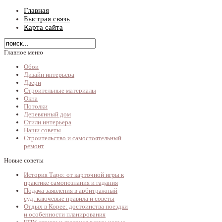
Главная
Быстрая связь
Карта сайта
Главное меню
Обои
Дизайн интерьера
Двери
Строительные материалы
Окна
Потолки
Деревянный дом
Стили интерьера
Наши советы
Строительство и самостоятельный
ремонт
Новые советы
История Таро: от карточной игры к
практике самопознания и гадания
Подача заявления в арбитражный
суд: ключевые правила и советы
Отдых в Корее: достоинства поездки
и особенности планирования