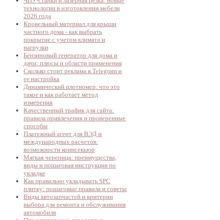
ЧПУ-станки и лазерная резка: новые
технологии в изготовлении мебели
2026 года
Кровельный материал для крыши
частного дома - как выбрать
покрытие с учетом климата и
нагрузки
Бензиновый генератор для дома и
дачи: плюсы и области применения
Сколько стоит реклама в Telegram и
ее настройка
Динамический плотномер: что это
такое и как работает метод
измерения
Качественный трафик для сайта:
правила привлечения и проверенные
способы
Платежный агент для ВЭД и
международных расчетов:
возможности коинсекьюр
Мягкая черепица: преимущества,
виды и пошаговая инструкция по
укладке
Как правильно укладывать SPC
плитку: пошаговые правила и советы
Виды автозапчастей и критерии
выбора для ремонта и обслуживания
автомобиля