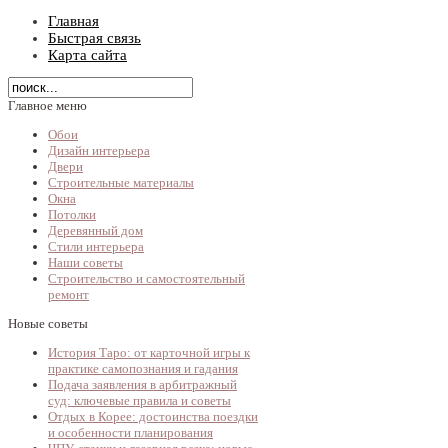
Главная
Быстрая связь
Карта сайта
Главное меню
Обои
Дизайн интерьера
Двери
Строительные материалы
Окна
Потолки
Деревянный дом
Стили интерьера
Наши советы
Строительство и самостоятельный
ремонт
Новые советы
История Таро: от карточной игры к
практике самопознания и гадания
Подача заявления в арбитражный
суд: ключевые правила и советы
Отдых в Корее: достоинства поездки
и особенности планирования