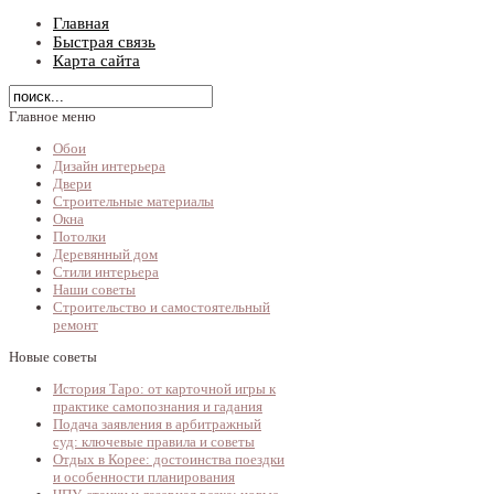
Главная
Быстрая связь
Карта сайта
Главное меню
Обои
Дизайн интерьера
Двери
Строительные материалы
Окна
Потолки
Деревянный дом
Стили интерьера
Наши советы
Строительство и самостоятельный
ремонт
Новые советы
История Таро: от карточной игры к
практике самопознания и гадания
Подача заявления в арбитражный
суд: ключевые правила и советы
Отдых в Корее: достоинства поездки
и особенности планирования