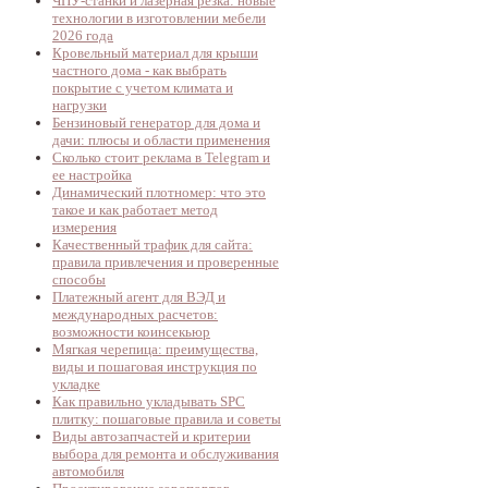
ЧПУ-станки и лазерная резка: новые
технологии в изготовлении мебели
2026 года
Кровельный материал для крыши
частного дома - как выбрать
покрытие с учетом климата и
нагрузки
Бензиновый генератор для дома и
дачи: плюсы и области применения
Сколько стоит реклама в Telegram и
ее настройка
Динамический плотномер: что это
такое и как работает метод
измерения
Качественный трафик для сайта:
правила привлечения и проверенные
способы
Платежный агент для ВЭД и
международных расчетов:
возможности коинсекьюр
Мягкая черепица: преимущества,
виды и пошаговая инструкция по
укладке
Как правильно укладывать SPC
плитку: пошаговые правила и советы
Виды автозапчастей и критерии
выбора для ремонта и обслуживания
автомобиля