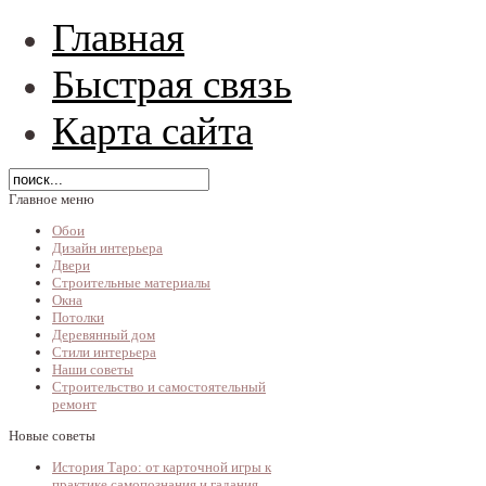
Главная
Быстрая связь
Карта сайта
Главное меню
Обои
Дизайн интерьера
Двери
Строительные материалы
Окна
Потолки
Деревянный дом
Стили интерьера
Наши советы
Строительство и самостоятельный
ремонт
Новые советы
История Таро: от карточной игры к
практике самопознания и гадания