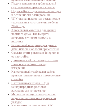
Подача заявления в арбитражный
суд: ключевые правила и советы
Отдых в Корее: достоинства поездки
и особенности планирования
ЧПУ-станки и лазерная резка: новые
технологии в изготовлении мебели
2026 года
Кровельный материал для крыши
частного дома - как выбрать
покрытие с учетом климата и
нагрузки
Бензиновый генератор для дома и
дачи: плюсы и области применения
Сколько стоит реклама в Telegram и
ее настройка
Динамический плотномер: что это
такое и как работает метод
измерения
Качественный трафик для сайта:
правила привлечения и проверенные
способы
Платежный агент для ВЭД и
международных расчетов:
возможности коинсекьюр
Мягкая черепица: преимущества,
виды и пошаговая инструкция по
укладке
Как правильно укладывать SPC