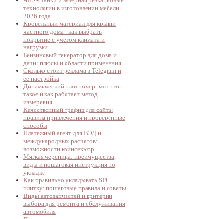
ЧПУ-станки и лазерная резка: новые
технологии в изготовлении мебели
2026 года
Кровельный материал для крыши
частного дома - как выбрать
покрытие с учетом климата и
нагрузки
Бензиновый генератор для дома и
дачи: плюсы и области применения
Сколько стоит реклама в Telegram и
ее настройка
Динамический плотномер: что это
такое и как работает метод
измерения
Качественный трафик для сайта:
правила привлечения и проверенные
способы
Платежный агент для ВЭД и
международных расчетов:
возможности коинсекьюр
Мягкая черепица: преимущества,
виды и пошаговая инструкция по
укладке
Как правильно укладывать SPC
плитку: пошаговые правила и советы
Виды автозапчастей и критерии
выбора для ремонта и обслуживания
автомобиля