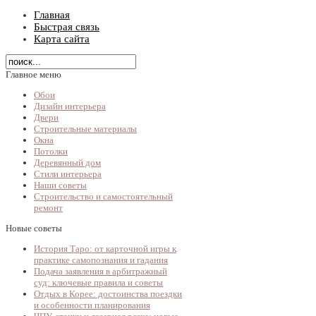
Главная
Быстрая связь
Карта сайта
Главное меню
Обои
Дизайн интерьера
Двери
Строительные материалы
Окна
Потолки
Деревянный дом
Стили интерьера
Наши советы
Строительство и самостоятельный
ремонт
Новые советы
История Таро: от карточной игры к
практике самопознания и гадания
Подача заявления в арбитражный
суд: ключевые правила и советы
Отдых в Корее: достоинства поездки
и особенности планирования