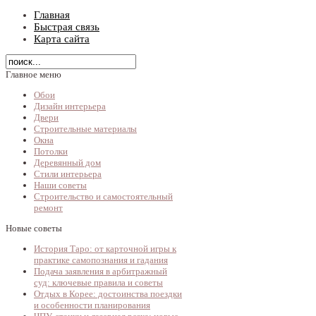
Главная
Быстрая связь
Карта сайта
Главное меню
Обои
Дизайн интерьера
Двери
Строительные материалы
Окна
Потолки
Деревянный дом
Стили интерьера
Наши советы
Строительство и самостоятельный
ремонт
Новые советы
История Таро: от карточной игры к
практике самопознания и гадания
Подача заявления в арбитражный
суд: ключевые правила и советы
Отдых в Корее: достоинства поездки
и особенности планирования