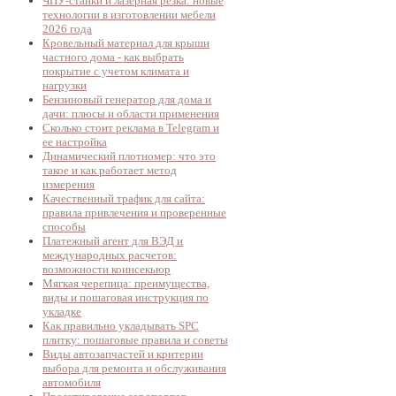
ЧПУ-станки и лазерная резка: новые
технологии в изготовлении мебели
2026 года
Кровельный материал для крыши
частного дома - как выбрать
покрытие с учетом климата и
нагрузки
Бензиновый генератор для дома и
дачи: плюсы и области применения
Сколько стоит реклама в Telegram и
ее настройка
Динамический плотномер: что это
такое и как работает метод
измерения
Качественный трафик для сайта:
правила привлечения и проверенные
способы
Платежный агент для ВЭД и
международных расчетов:
возможности коинсекьюр
Мягкая черепица: преимущества,
виды и пошаговая инструкция по
укладке
Как правильно укладывать SPC
плитку: пошаговые правила и советы
Виды автозапчастей и критерии
выбора для ремонта и обслуживания
автомобиля