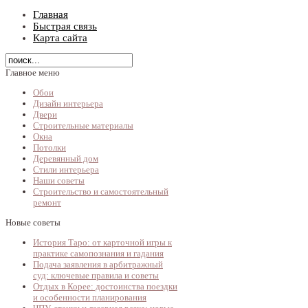
Главная
Быстрая связь
Карта сайта
Главное меню
Обои
Дизайн интерьера
Двери
Строительные материалы
Окна
Потолки
Деревянный дом
Стили интерьера
Наши советы
Строительство и самостоятельный
ремонт
Новые советы
История Таро: от карточной игры к
практике самопознания и гадания
Подача заявления в арбитражный
суд: ключевые правила и советы
Отдых в Корее: достоинства поездки
и особенности планирования