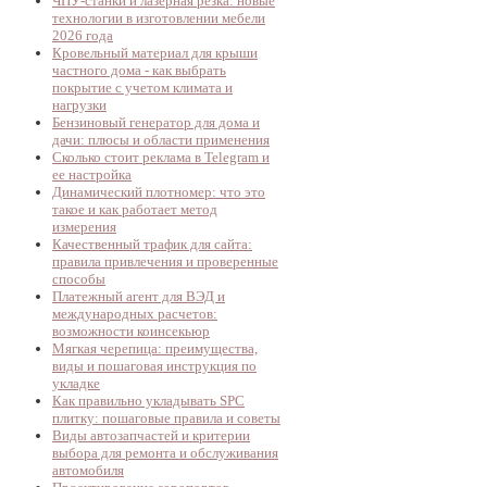
ЧПУ-станки и лазерная резка: новые
технологии в изготовлении мебели
2026 года
Кровельный материал для крыши
частного дома - как выбрать
покрытие с учетом климата и
нагрузки
Бензиновый генератор для дома и
дачи: плюсы и области применения
Сколько стоит реклама в Telegram и
ее настройка
Динамический плотномер: что это
такое и как работает метод
измерения
Качественный трафик для сайта:
правила привлечения и проверенные
способы
Платежный агент для ВЭД и
международных расчетов:
возможности коинсекьюр
Мягкая черепица: преимущества,
виды и пошаговая инструкция по
укладке
Как правильно укладывать SPC
плитку: пошаговые правила и советы
Виды автозапчастей и критерии
выбора для ремонта и обслуживания
автомобиля