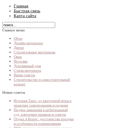
Главная
Быстрая связь
Карта сайта
Главное меню
Обои
Дизайн интерьера
Двери
Строительные материалы
Окна
Потолки
Деревянный дом
Стили интерьера
Наши советы
Строительство и самостоятельный
ремонт
Новые советы
История Таро: от карточной игры к
практике самопознания и гадания
Подача заявления в арбитражный
суд: ключевые правила и советы
Отдых в Корее: достоинства поездки
и особенности планирования