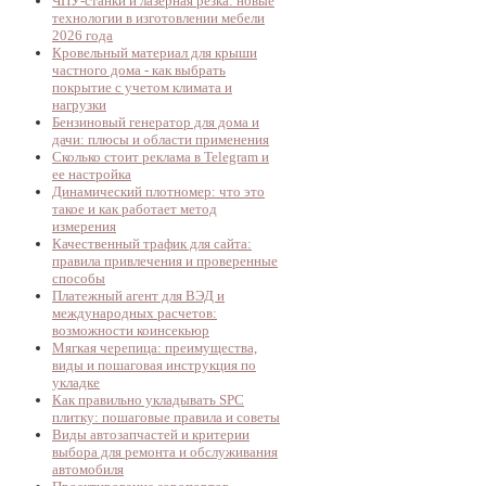
ЧПУ-станки и лазерная резка: новые
технологии в изготовлении мебели
2026 года
Кровельный материал для крыши
частного дома - как выбрать
покрытие с учетом климата и
нагрузки
Бензиновый генератор для дома и
дачи: плюсы и области применения
Сколько стоит реклама в Telegram и
ее настройка
Динамический плотномер: что это
такое и как работает метод
измерения
Качественный трафик для сайта:
правила привлечения и проверенные
способы
Платежный агент для ВЭД и
международных расчетов:
возможности коинсекьюр
Мягкая черепица: преимущества,
виды и пошаговая инструкция по
укладке
Как правильно укладывать SPC
плитку: пошаговые правила и советы
Виды автозапчастей и критерии
выбора для ремонта и обслуживания
автомобиля