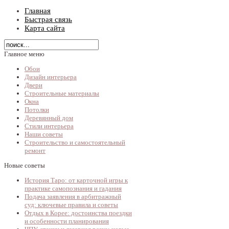
Главная
Быстрая связь
Карта сайта
Главное меню
Обои
Дизайн интерьера
Двери
Строительные материалы
Окна
Потолки
Деревянный дом
Стили интерьера
Наши советы
Строительство и самостоятельный
ремонт
Новые советы
История Таро: от карточной игры к
практике самопознания и гадания
Подача заявления в арбитражный
суд: ключевые правила и советы
Отдых в Корее: достоинства поездки
и особенности планирования