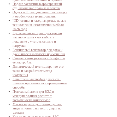
Подача заявления в арбитражный
суд: ключевые правила и советы
Отдых в Корее: достоинства поездки
и особенности планирования
ЧПУ-станки и лазерная резка: новые
технологии в изготовлении мебели
2026 года
Кровельный материал для крыши
частного дома - как выбрать
покрытие с учетом климата и
нагрузки
Бензиновый генератор для дома и
дачи: плюсы и области применения
Сколько стоит реклама в Telegram и
ее настройка
Динамический плотномер: что это
такое и как работает метод
измерения
Качественный трафик для сайта:
правила привлечения и проверенные
способы
Платежный агент для ВЭД и
международных расчетов:
возможности коинсекьюр
Мягкая черепица: преимущества,
виды и пошаговая инструкция по
укладке
Как правильно укладывать SPC