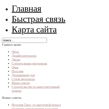
Главная
Быстрая связь
Карта сайта
Главное меню
Обои
Дизайн интерьера
Двери
Строительные материалы
Окна
Потолки
Деревянный дом
Стили интерьера
Наши советы
Строительство и самостоятельный
ремонт
Новые советы
История Таро: от карточной игры к
практике самопознания и гадания