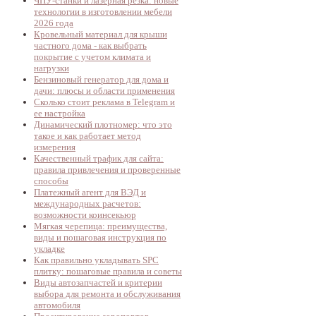
ЧПУ-станки и лазерная резка: новые
технологии в изготовлении мебели
2026 года
Кровельный материал для крыши
частного дома - как выбрать
покрытие с учетом климата и
нагрузки
Бензиновый генератор для дома и
дачи: плюсы и области применения
Сколько стоит реклама в Telegram и
ее настройка
Динамический плотномер: что это
такое и как работает метод
измерения
Качественный трафик для сайта:
правила привлечения и проверенные
способы
Платежный агент для ВЭД и
международных расчетов:
возможности коинсекьюр
Мягкая черепица: преимущества,
виды и пошаговая инструкция по
укладке
Как правильно укладывать SPC
плитку: пошаговые правила и советы
Виды автозапчастей и критерии
выбора для ремонта и обслуживания
автомобиля