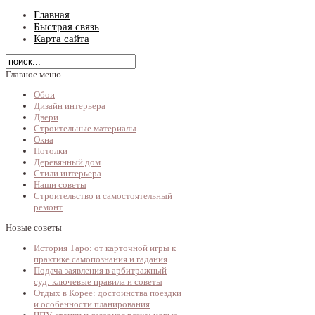
Главная
Быстрая связь
Карта сайта
Главное меню
Обои
Дизайн интерьера
Двери
Строительные материалы
Окна
Потолки
Деревянный дом
Стили интерьера
Наши советы
Строительство и самостоятельный
ремонт
Новые советы
История Таро: от карточной игры к
практике самопознания и гадания
Подача заявления в арбитражный
суд: ключевые правила и советы
Отдых в Корее: достоинства поездки
и особенности планирования