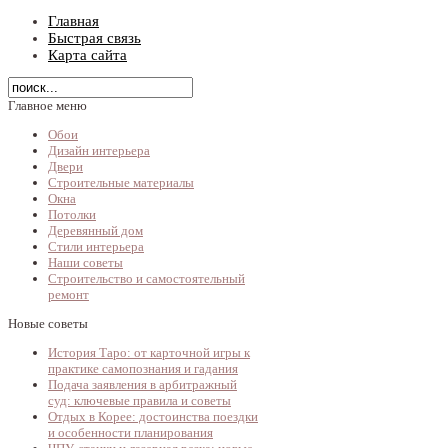
Главная
Быстрая связь
Карта сайта
Главное меню
Обои
Дизайн интерьера
Двери
Строительные материалы
Окна
Потолки
Деревянный дом
Стили интерьера
Наши советы
Строительство и самостоятельный
ремонт
Новые советы
История Таро: от карточной игры к
практике самопознания и гадания
Подача заявления в арбитражный
суд: ключевые правила и советы
Отдых в Корее: достоинства поездки
и особенности планирования