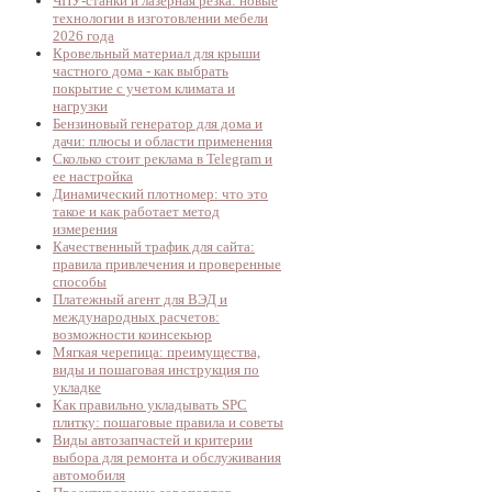
ЧПУ-станки и лазерная резка: новые
технологии в изготовлении мебели
2026 года
Кровельный материал для крыши
частного дома - как выбрать
покрытие с учетом климата и
нагрузки
Бензиновый генератор для дома и
дачи: плюсы и области применения
Сколько стоит реклама в Telegram и
ее настройка
Динамический плотномер: что это
такое и как работает метод
измерения
Качественный трафик для сайта:
правила привлечения и проверенные
способы
Платежный агент для ВЭД и
международных расчетов:
возможности коинсекьюр
Мягкая черепица: преимущества,
виды и пошаговая инструкция по
укладке
Как правильно укладывать SPC
плитку: пошаговые правила и советы
Виды автозапчастей и критерии
выбора для ремонта и обслуживания
автомобиля