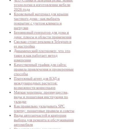
ЧПУ-станки и лазерная резка: новые
технологии в изготовлении мебели
2026 года
Кровельный материал для крыши
частного дома - как выбрать
покрытие с учетом климата и
нагрузки
Бензиновый генератор для дома и
дачи: плюсы и области применения
Сколько стоит реклама в Telegram и
ее настройка
Динамический плотномер: что это
такое и как работает метод
измерения
Качественный трафик для сайта:
правила привлечения и проверенные
способы
Платежный агент для ВЭД и
международных расчетов:
возможности коинсекьюр
Мягкая черепица: преимущества,
виды и пошаговая инструкция по
укладке
Как правильно укладывать SPC
плитку: пошаговые правила и советы
Виды автозапчастей и критерии
выбора для ремонта и обслуживания
автомобиля