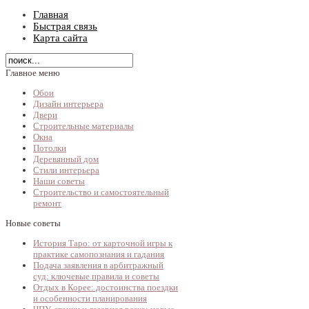
Главная
Быстрая связь
Карта сайта
Главное меню
Обои
Дизайн интерьера
Двери
Строительные материалы
Окна
Потолки
Деревянный дом
Стили интерьера
Наши советы
Строительство и самостоятельный
ремонт
Новые советы
История Таро: от карточной игры к
практике самопознания и гадания
Подача заявления в арбитражный
суд: ключевые правила и советы
Отдых в Корее: достоинства поездки
и особенности планирования