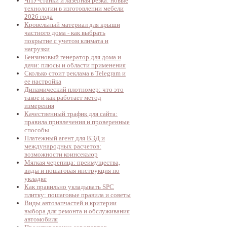
ЧПУ-станки и лазерная резка: новые
технологии в изготовлении мебели
2026 года
Кровельный материал для крыши
частного дома - как выбрать
покрытие с учетом климата и
нагрузки
Бензиновый генератор для дома и
дачи: плюсы и области применения
Сколько стоит реклама в Telegram и
ее настройка
Динамический плотномер: что это
такое и как работает метод
измерения
Качественный трафик для сайта:
правила привлечения и проверенные
способы
Платежный агент для ВЭД и
международных расчетов:
возможности коинсекьюр
Мягкая черепица: преимущества,
виды и пошаговая инструкция по
укладке
Как правильно укладывать SPC
плитку: пошаговые правила и советы
Виды автозапчастей и критерии
выбора для ремонта и обслуживания
автомобиля