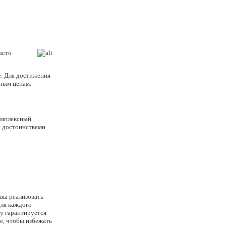
асто
е. Для достижения
ным ценам.
омплексный
и достоинствами
вы реализовать
для каждого
му гарантируется
е, чтобы избежать