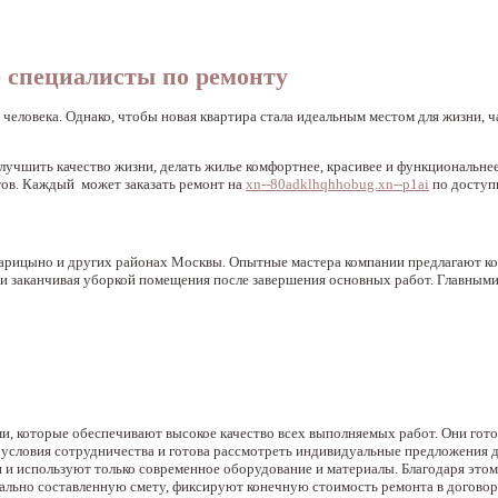
 специалисты по ремонту
человека. Однако, чтобы новая квартира стала идеальным местом для жизни, ч
лучшить качество жизни, делать жилье комфортнее, красивее и функциональне
тов. Каждый может заказать ремонт на
xn--80adklhqhhobug.xn--p1ai
по доступ
 Царицыно и других районах Москвы. Опытные мастера компании предлагают к
а и заканчивая уборкой помещения после завершения основных работ. Главным
, которые обеспечивают высокое качество всех выполняемых работ. Они гото
условия сотрудничества и готова рассмотреть индивидуальные предложения 
и и используют только современное оборудование и материалы. Благодаря это
ально составленную смету, фиксируют конечную стоимость ремонта в договор