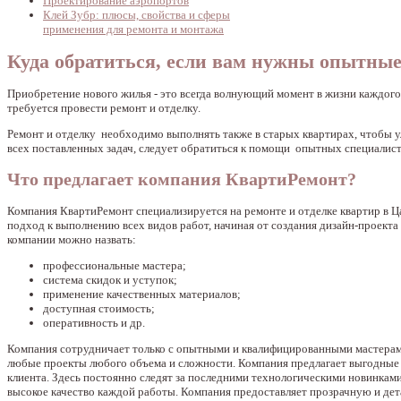
Проектирование аэропортов
Клей Зубр: плюсы, свойства и сферы
применения для ремонта и монтажа
Куда обратиться, если вам нужны опытные
Приобретение нового жилья - это всегда волнующий момент в жизни каждого 
требуется провести ремонт и отделку.
Ремонт и отделку необходимо выполнять также в старых квартирах, чтобы у
всех поставленных задач, следует обратиться к помощи опытных специалис
Что предлагает компания КвартиРемонт?
Компания КвартиРемонт специализируется на ремонте и отделке квартир в
подход к выполнению всех видов работ, начиная от создания дизайн-проект
компании можно назвать:
профессиональные мастера;
система скидок и уступок;
применение качественных материалов;
доступная стоимость;
оперативность и др.
Компания сотрудничает только с опытными и квалифицированными мастерами
любые проекты любого объема и сложности. Компания предлагает выгодные 
клиента. Здесь постоянно следят за последними технологическими новинкам
высокое качество каждой работы. Компания предоставляет прозрачную и дет