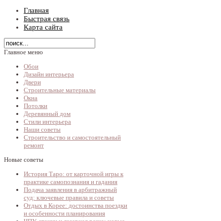
Главная
Быстрая связь
Карта сайта
Главное меню
Обои
Дизайн интерьера
Двери
Строительные материалы
Окна
Потолки
Деревянный дом
Стили интерьера
Наши советы
Строительство и самостоятельный
ремонт
Новые советы
История Таро: от карточной игры к
практике самопознания и гадания
Подача заявления в арбитражный
суд: ключевые правила и советы
Отдых в Корее: достоинства поездки
и особенности планирования