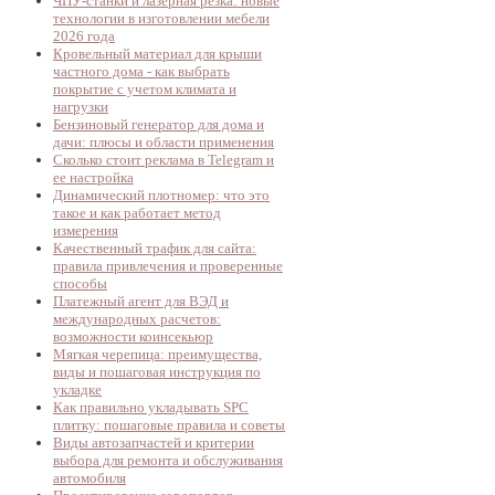
ЧПУ-станки и лазерная резка: новые
технологии в изготовлении мебели
2026 года
Кровельный материал для крыши
частного дома - как выбрать
покрытие с учетом климата и
нагрузки
Бензиновый генератор для дома и
дачи: плюсы и области применения
Сколько стоит реклама в Telegram и
ее настройка
Динамический плотномер: что это
такое и как работает метод
измерения
Качественный трафик для сайта:
правила привлечения и проверенные
способы
Платежный агент для ВЭД и
международных расчетов:
возможности коинсекьюр
Мягкая черепица: преимущества,
виды и пошаговая инструкция по
укладке
Как правильно укладывать SPC
плитку: пошаговые правила и советы
Виды автозапчастей и критерии
выбора для ремонта и обслуживания
автомобиля