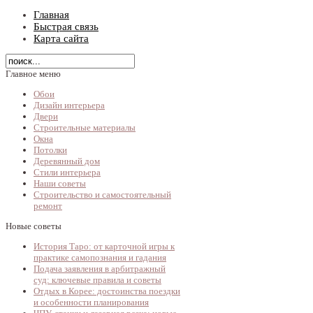
Главная
Быстрая связь
Карта сайта
Главное меню
Обои
Дизайн интерьера
Двери
Строительные материалы
Окна
Потолки
Деревянный дом
Стили интерьера
Наши советы
Строительство и самостоятельный
ремонт
Новые советы
История Таро: от карточной игры к
практике самопознания и гадания
Подача заявления в арбитражный
суд: ключевые правила и советы
Отдых в Корее: достоинства поездки
и особенности планирования