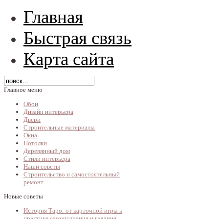
Главная
Быстрая связь
Карта сайта
Главное меню
Обои
Дизайн интерьера
Двери
Строительные материалы
Окна
Потолки
Деревянный дом
Стили интерьера
Наши советы
Строительство и самостоятельный
ремонт
Новые советы
История Таро: от карточной игры к
практике самопознания и гадания