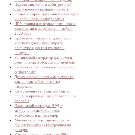
Подача заявления в арбитражный
суд: ключевые правила и советы
Отдых в Корее: достоинства поездки
и особенности планирования
ЧПУ-станки и лазерная резка: новые
технологии в изготовлении мебели
2026 года
Кровельный материал для крыши
частного дома - как выбрать
покрытие с учетом климата и
нагрузки
Бензиновый генератор для дома и
дачи: плюсы и области применения
Сколько стоит реклама в Telegram и
ее настройка
Динамический плотномер: что это
такое и как работает метод
измерения
Качественный трафик для сайта:
правила привлечения и проверенные
способы
Платежный агент для ВЭД и
международных расчетов:
возможности коинсекьюр
Мягкая черепица: преимущества,
виды и пошаговая инструкция по
укладке
Как правильно укладывать SPC