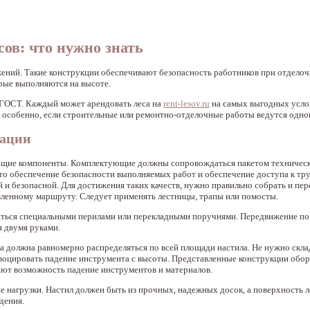
ов: что нужно знать
ений. Такие конструкции обеспечивают безопасность работников при отделоч
орые выполняются на высоте.
м ГОСТ. Каждый может арендовать леса на
rent-lesov.ru
на самых выгодных усло
 особенно, если строительные или ремонтно-отделочные работы ведутся одно
тации
ляющие компоненты. Комплектующие должны сопровождаться пакетом техничес
 это обеспечение безопасности выполняемых работ и обеспечение доступа к т
 и безопасной. Для достижения таких качеств, нужно правильно собрать и пер
вленному маршруту. Следует применять лестницы, трапы или помосты.
аться специальными перилами или перекладными поручнями. Передвижение по
я двумя руками.
ка должна равномерно распределяться по всей площади настила. Не нужно скл
ровоцировать падение инструмента с высоты. Представленные конструкции обо
ют возможность падение инструментов и материалов.
 нагрузки. Настил должен быть из прочных, надежных досок, а поверхность 
дения.