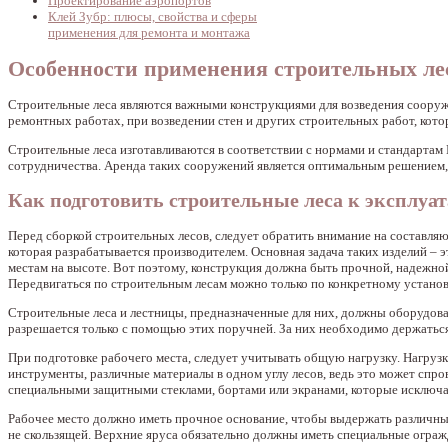
Проектирование аэропортов
Клей Зубр: плюсы, свойства и сферы
применения для ремонта и монтажа
Особенности применения строительных лес
Строительные леса являются важными конструкциями для возведения сооруж
ремонтных работах, при возведении стен и других строительных работ, кот
Строительные леса изготавливаются в соответствии с нормами и стандарта
сотрудничества. Аренда таких сооружений является оптимальным решением,
Как подготовить строительные леса к эксплуа
Перед сборкой строительных лесов, следует обратить внимание на состав
которая разрабатывается производителем. Основная задача таких изделий –
местам на высоте. Вот поэтому, конструкция должна быть прочной, надежной
Передвигаться по строительным лесам можно только по конкретному устано
Строительные леса и лестницы, предназначенные для них, должны оборудов
разрешается только с помощью этих поручней. За них необходимо держатьс
При подготовке рабочего места, следует учитывать общую нагрузку. Нагруз
инструменты, различные материалы в одном углу лесов, ведь это может сп
специальными защитными стеклами, бортами или экранами, которые исключа
Рабочее место должно иметь прочное основание, чтобы выдержать различные
не скользящей. Верхние яруса обязательно должны иметь специальные ограж