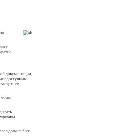
но-
виях
кратно.
кой документации,
руднодоступным
емещать ее.
 лесам
адывать
рудованы
лесов должна быть