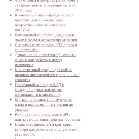
ЧПУ-станки и лазерная резка: новые
технологии в изготовлении мебели
2026 года
Кровельный материал для крыши
частного дома - как выбрать
покрытие с учетом климата и
нагрузки
Бензиновый генератор для дома и
дачи: плюсы и области применения
Сколько стоит реклама в Telegram и
ее настройка
Динамический плотномер: что это
такое и как работает метод
измерения
Качественный трафик для сайта:
правила привлечения и проверенные
способы
Платежный агент для ВЭД и
международных расчетов:
возможности коинсекьюр
Мягкая черепица: преимущества,
виды и пошаговая инструкция по
укладке
Как правильно укладывать SPC
плитку: пошаговые правила и советы
Виды автозапчастей и критерии
выбора для ремонта и обслуживания
автомобиля