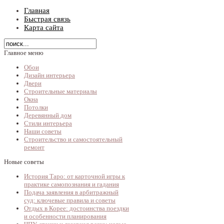
Главная
Быстрая связь
Карта сайта
Главное меню
Обои
Дизайн интерьера
Двери
Строительные материалы
Окна
Потолки
Деревянный дом
Стили интерьера
Наши советы
Строительство и самостоятельный
ремонт
Новые советы
История Таро: от карточной игры к
практике самопознания и гадания
Подача заявления в арбитражный
суд: ключевые правила и советы
Отдых в Корее: достоинства поездки
и особенности планирования