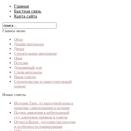
Главная
Быстрая связь
Карта сайта
Главное меню
Обои
Дизайн интерьера
Двери
Строительные материалы
Окна
Потолки
Деревянный дом
Стили интерьера
Наши советы
Строительство и самостоятельный
ремонт
Новые советы
История Таро: от карточной игры к
практике самопознания и гадания
Подача заявления в арбитражный
суд: ключевые правила и советы
Отдых в Корее: достоинства поездки
и особенности планирования