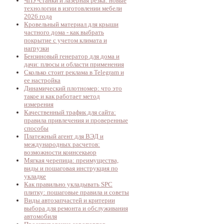
ЧПУ-станки и лазерная резка: новые
технологии в изготовлении мебели
2026 года
Кровельный материал для крыши
частного дома - как выбрать
покрытие с учетом климата и
нагрузки
Бензиновый генератор для дома и
дачи: плюсы и области применения
Сколько стоит реклама в Telegram и
ее настройка
Динамический плотномер: что это
такое и как работает метод
измерения
Качественный трафик для сайта:
правила привлечения и проверенные
способы
Платежный агент для ВЭД и
международных расчетов:
возможности коинсекьюр
Мягкая черепица: преимущества,
виды и пошаговая инструкция по
укладке
Как правильно укладывать SPC
плитку: пошаговые правила и советы
Виды автозапчастей и критерии
выбора для ремонта и обслуживания
автомобиля