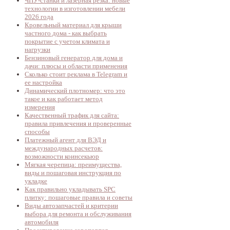
ЧПУ-станки и лазерная резка: новые
технологии в изготовлении мебели
2026 года
Кровельный материал для крыши
частного дома - как выбрать
покрытие с учетом климата и
нагрузки
Бензиновый генератор для дома и
дачи: плюсы и области применения
Сколько стоит реклама в Telegram и
ее настройка
Динамический плотномер: что это
такое и как работает метод
измерения
Качественный трафик для сайта:
правила привлечения и проверенные
способы
Платежный агент для ВЭД и
международных расчетов:
возможности коинсекьюр
Мягкая черепица: преимущества,
виды и пошаговая инструкция по
укладке
Как правильно укладывать SPC
плитку: пошаговые правила и советы
Виды автозапчастей и критерии
выбора для ремонта и обслуживания
автомобиля