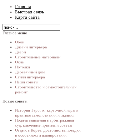
Главная
Быстрая связь
Карта сайта
Главное меню
Обои
Дизайн интерьера
Двери
Строительные материалы
Окна
Потолки
Деревянный дом
Стили интерьера
Наши советы
Строительство и самостоятельный
ремонт
Новые советы
История Таро: от карточной игры к
практике самопознания и гадания
Подача заявления в арбитражный
суд: ключевые правила и советы
Отдых в Корее: достоинства поездки
и особенности планирования