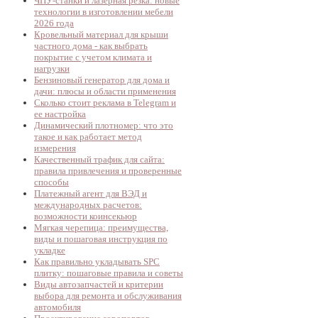
ЧПУ-станки и лазерная резка: новые
технологии в изготовлении мебели
2026 года
Кровельный материал для крыши
частного дома - как выбрать
покрытие с учетом климата и
нагрузки
Бензиновый генератор для дома и
дачи: плюсы и области применения
Сколько стоит реклама в Telegram и
ее настройка
Динамический плотномер: что это
такое и как работает метод
измерения
Качественный трафик для сайта:
правила привлечения и проверенные
способы
Платежный агент для ВЭД и
международных расчетов:
возможности коинсекьюр
Мягкая черепица: преимущества,
виды и пошаговая инструкция по
укладке
Как правильно укладывать SPC
плитку: пошаговые правила и советы
Виды автозапчастей и критерии
выбора для ремонта и обслуживания
автомобиля