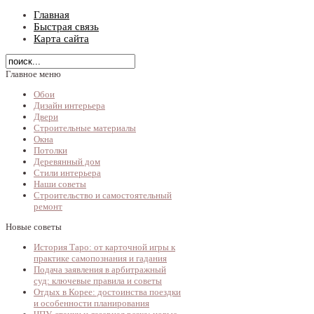
Главная
Быстрая связь
Карта сайта
Главное меню
Обои
Дизайн интерьера
Двери
Строительные материалы
Окна
Потолки
Деревянный дом
Стили интерьера
Наши советы
Строительство и самостоятельный
ремонт
Новые советы
История Таро: от карточной игры к
практике самопознания и гадания
Подача заявления в арбитражный
суд: ключевые правила и советы
Отдых в Корее: достоинства поездки
и особенности планирования