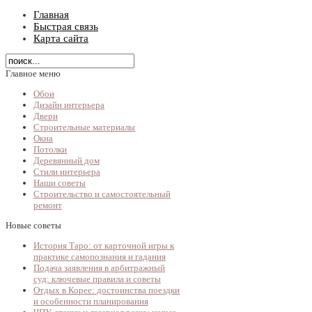
Главная
Быстрая связь
Карта сайта
Главное меню
Обои
Дизайн интерьера
Двери
Строительные материалы
Окна
Потолки
Деревянный дом
Стили интерьера
Наши советы
Строительство и самостоятельный
ремонт
Новые советы
История Таро: от карточной игры к
практике самопознания и гадания
Подача заявления в арбитражный
суд: ключевые правила и советы
Отдых в Корее: достоинства поездки
и особенности планирования