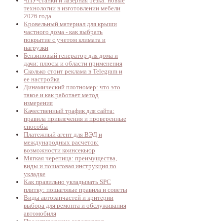
ЧПУ-станки и лазерная резка: новые
технологии в изготовлении мебели
2026 года
Кровельный материал для крыши
частного дома - как выбрать
покрытие с учетом климата и
нагрузки
Бензиновый генератор для дома и
дачи: плюсы и области применения
Сколько стоит реклама в Telegram и
ее настройка
Динамический плотномер: что это
такое и как работает метод
измерения
Качественный трафик для сайта:
правила привлечения и проверенные
способы
Платежный агент для ВЭД и
международных расчетов:
возможности коинсекьюр
Мягкая черепица: преимущества,
виды и пошаговая инструкция по
укладке
Как правильно укладывать SPC
плитку: пошаговые правила и советы
Виды автозапчастей и критерии
выбора для ремонта и обслуживания
автомобиля