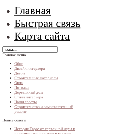
Главная
Быстрая связь
Карта сайта
Главное меню
Обои
Дизайн интерьера
Двери
Строительные материалы
Окна
Потолки
Деревянный дом
Стили интерьера
Наши советы
Строительство и самостоятельный
ремонт
Новые советы
История Таро: от карточной игры к
практике самопознания и гадания