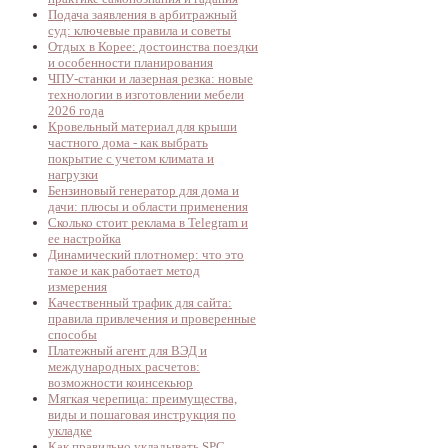
Подача заявления в арбитражный
суд: ключевые правила и советы
Отдых в Корее: достоинства поездки
и особенности планирования
ЧПУ-станки и лазерная резка: новые
технологии в изготовлении мебели
2026 года
Кровельный материал для крыши
частного дома - как выбрать
покрытие с учетом климата и
нагрузки
Бензиновый генератор для дома и
дачи: плюсы и области применения
Сколько стоит реклама в Telegram и
ее настройка
Динамический плотномер: что это
такое и как работает метод
измерения
Качественный трафик для сайта:
правила привлечения и проверенные
способы
Платежный агент для ВЭД и
международных расчетов:
возможности коинсекьюр
Мягкая черепица: преимущества,
виды и пошаговая инструкция по
укладке
Как правильно укладывать SPC