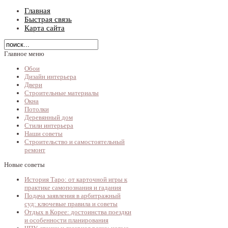
Главная
Быстрая связь
Карта сайта
Главное меню
Обои
Дизайн интерьера
Двери
Строительные материалы
Окна
Потолки
Деревянный дом
Стили интерьера
Наши советы
Строительство и самостоятельный
ремонт
Новые советы
История Таро: от карточной игры к
практике самопознания и гадания
Подача заявления в арбитражный
суд: ключевые правила и советы
Отдых в Корее: достоинства поездки
и особенности планирования