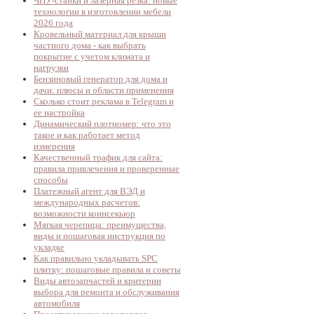
ЧПУ-станки и лазерная резка: новые
технологии в изготовлении мебели
2026 года
Кровельный материал для крыши
частного дома - как выбрать
покрытие с учетом климата и
нагрузки
Бензиновый генератор для дома и
дачи: плюсы и области применения
Сколько стоит реклама в Telegram и
ее настройка
Динамический плотномер: что это
такое и как работает метод
измерения
Качественный трафик для сайта:
правила привлечения и проверенные
способы
Платежный агент для ВЭД и
международных расчетов:
возможности коинсекьюр
Мягкая черепица: преимущества,
виды и пошаговая инструкция по
укладке
Как правильно укладывать SPC
плитку: пошаговые правила и советы
Виды автозапчастей и критерии
выбора для ремонта и обслуживания
автомобиля