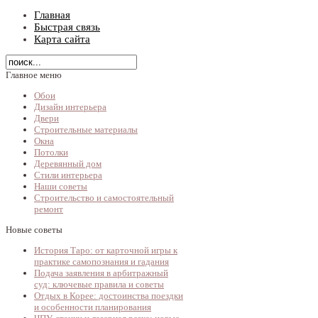
Главная
Быстрая связь
Карта сайта
Главное меню
Обои
Дизайн интерьера
Двери
Строительные материалы
Окна
Потолки
Деревянный дом
Стили интерьера
Наши советы
Строительство и самостоятельный
ремонт
Новые советы
История Таро: от карточной игры к
практике самопознания и гадания
Подача заявления в арбитражный
суд: ключевые правила и советы
Отдых в Корее: достоинства поездки
и особенности планирования