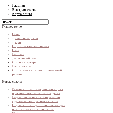
Главная
Быстрая связь
Карта сайта
Главное меню
Обои
Дизайн интерьера
Двери
Строительные материалы
Окна
Потолки
Деревянный дом
Стили интерьера
Наши советы
Строительство и самостоятельный
ремонт
Новые советы
История Таро: от карточной игры к
практике самопознания и гадания
Подача заявления в арбитражный
суд: ключевые правила и советы
Отдых в Корее: достоинства поездки
и особенности планирования