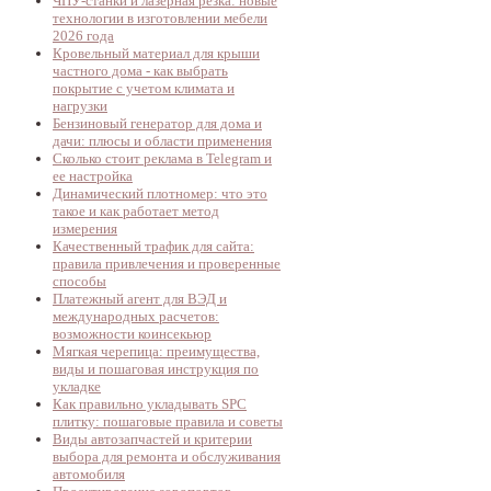
ЧПУ-станки и лазерная резка: новые
технологии в изготовлении мебели
2026 года
Кровельный материал для крыши
частного дома - как выбрать
покрытие с учетом климата и
нагрузки
Бензиновый генератор для дома и
дачи: плюсы и области применения
Сколько стоит реклама в Telegram и
ее настройка
Динамический плотномер: что это
такое и как работает метод
измерения
Качественный трафик для сайта:
правила привлечения и проверенные
способы
Платежный агент для ВЭД и
международных расчетов:
возможности коинсекьюр
Мягкая черепица: преимущества,
виды и пошаговая инструкция по
укладке
Как правильно укладывать SPC
плитку: пошаговые правила и советы
Виды автозапчастей и критерии
выбора для ремонта и обслуживания
автомобиля