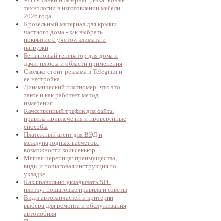
ЧПУ-станки и лазерная резка: новые
технологии в изготовлении мебели
2026 года
Кровельный материал для крыши
частного дома - как выбрать
покрытие с учетом климата и
нагрузки
Бензиновый генератор для дома и
дачи: плюсы и области применения
Сколько стоит реклама в Telegram и
ее настройка
Динамический плотномер: что это
такое и как работает метод
измерения
Качественный трафик для сайта:
правила привлечения и проверенные
способы
Платежный агент для ВЭД и
международных расчетов:
возможности коинсекьюр
Мягкая черепица: преимущества,
виды и пошаговая инструкция по
укладке
Как правильно укладывать SPC
плитку: пошаговые правила и советы
Виды автозапчастей и критерии
выбора для ремонта и обслуживания
автомобиля