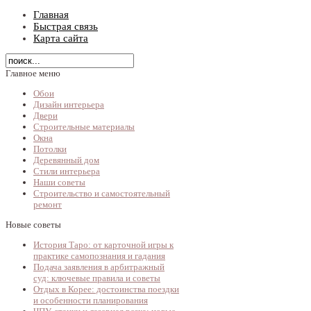
Главная
Быстрая связь
Карта сайта
Главное меню
Обои
Дизайн интерьера
Двери
Строительные материалы
Окна
Потолки
Деревянный дом
Стили интерьера
Наши советы
Строительство и самостоятельный
ремонт
Новые советы
История Таро: от карточной игры к
практике самопознания и гадания
Подача заявления в арбитражный
суд: ключевые правила и советы
Отдых в Корее: достоинства поездки
и особенности планирования