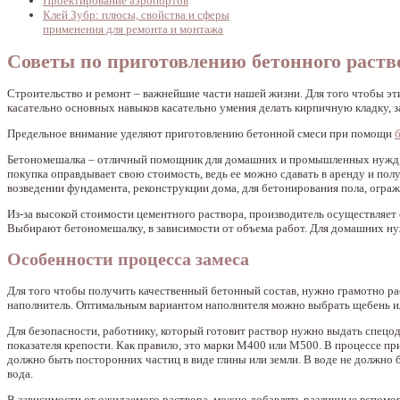
Проектирование аэропортов
Клей Зубр: плюсы, свойства и сферы
применения для ремонта и монтажа
Советы по приготовлению бетонного раств
Строительство и ремонт – важнейшие части нашей жизни. Для того чтобы эт
касательно основных навыков касательно умения делать кирпичную кладку, 
Предельное внимание уделяют приготовлению бетонной смеси при помощи
Бетономешалка – отличный помощник для домашних и промышленных нужд, ве
покупка оправдывает свою стоимость, ведь ее можно сдавать в аренду и пол
возведении фундамента, реконструкции дома, для бетонирования пола, ограж
Из-за высокой стоимости цементного раствора, производитель осуществляет о
Выбирают бетономешалку, в зависимости от объема работ. Для домашних ну
Особенности процесса замеса
Для того чтобы получить качественный бетонный состав, нужно грамотно ра
наполнитель. Оптимальным вариантом наполнителя можно выбрать щебень ил
Для безопасности, работнику, который готовит раствор нужно выдать спецо
показателя крепости. Как правило, это марки М400 или М500. В процессе п
должно быть посторонних частиц в виде глины или земли. В воде не должно
вода.
В зависимости от ожидаемого раствора, можно добавлять различные вспомог