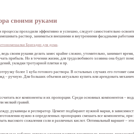
ора своими руками
и процессы проходили эффективно и успешно, следует самостоятельно освоит
замешивать раствор, заниматься внешними и внутренними фасадными работами
бетономешалки Бригадир для дома
.
дь своим руками делать замес крайне сложно, утомительно, занимает время, 
учать прибыль. Но в течении жизни, для трудолюбивого хозяина она будет по
дений, укладки тротуарной плитки и пр.
тгрузку более 1 куба готового раствора. В остальных случаях его готовят сам
жд – ручную. Для больших объемов актуально купить или арендовать механич
ссчитать все компоненты и их пропорции. Среди основных компонентов – вода
и мелкий гравий.
дежду, рукавицы и респиратор. Цемент подбирают нужной марки, в зависимост
риготовления нужно в определенных пропорциях смешать все компоненты, при 
 быть высокого сожаления соли и различных кислот. Оптимальный вариант – эт
ательные добавки, которые сделают раствор пластичным, текучим, морозосто