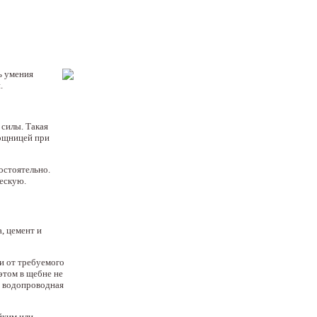
ь умения
.
силы. Такая
мощницей при
остоятельно.
ескую.
, цемент и
и от требуемого
этом в щебне не
о водопроводная
йким или