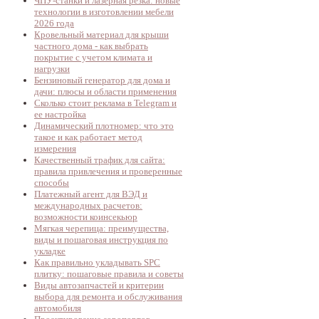
ЧПУ-станки и лазерная резка: новые
технологии в изготовлении мебели
2026 года
Кровельный материал для крыши
частного дома - как выбрать
покрытие с учетом климата и
нагрузки
Бензиновый генератор для дома и
дачи: плюсы и области применения
Сколько стоит реклама в Telegram и
ее настройка
Динамический плотномер: что это
такое и как работает метод
измерения
Качественный трафик для сайта:
правила привлечения и проверенные
способы
Платежный агент для ВЭД и
международных расчетов:
возможности коинсекьюр
Мягкая черепица: преимущества,
виды и пошаговая инструкция по
укладке
Как правильно укладывать SPC
плитку: пошаговые правила и советы
Виды автозапчастей и критерии
выбора для ремонта и обслуживания
автомобиля