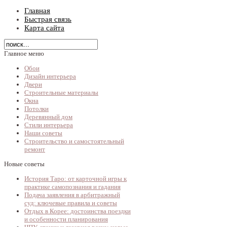
Главная
Быстрая связь
Карта сайта
Главное меню
Обои
Дизайн интерьера
Двери
Строительные материалы
Окна
Потолки
Деревянный дом
Стили интерьера
Наши советы
Строительство и самостоятельный
ремонт
Новые советы
История Таро: от карточной игры к
практике самопознания и гадания
Подача заявления в арбитражный
суд: ключевые правила и советы
Отдых в Корее: достоинства поездки
и особенности планирования