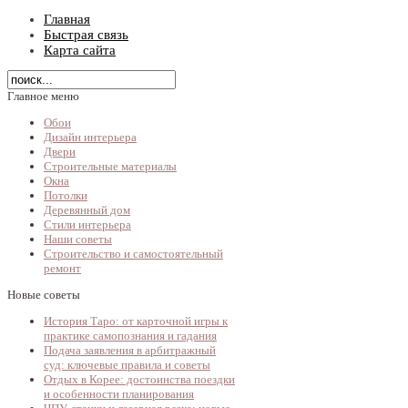
Главная
Быстрая связь
Карта сайта
Главное меню
Обои
Дизайн интерьера
Двери
Строительные материалы
Окна
Потолки
Деревянный дом
Стили интерьера
Наши советы
Строительство и самостоятельный
ремонт
Новые советы
История Таро: от карточной игры к
практике самопознания и гадания
Подача заявления в арбитражный
суд: ключевые правила и советы
Отдых в Корее: достоинства поездки
и особенности планирования