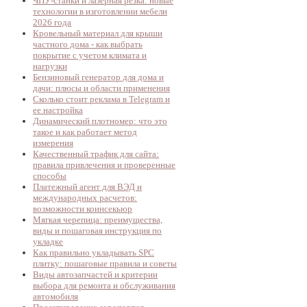
ЧПУ-станки и лазерная резка: новые
технологии в изготовлении мебели
2026 года
Кровельный материал для крыши
частного дома - как выбрать
покрытие с учетом климата и
нагрузки
Бензиновый генератор для дома и
дачи: плюсы и области применения
Сколько стоит реклама в Telegram и
ее настройка
Динамический плотномер: что это
такое и как работает метод
измерения
Качественный трафик для сайта:
правила привлечения и проверенные
способы
Платежный агент для ВЭД и
международных расчетов:
возможности коинсекьюр
Мягкая черепица: преимущества,
виды и пошаговая инструкция по
укладке
Как правильно укладывать SPC
плитку: пошаговые правила и советы
Виды автозапчастей и критерии
выбора для ремонта и обслуживания
автомобиля