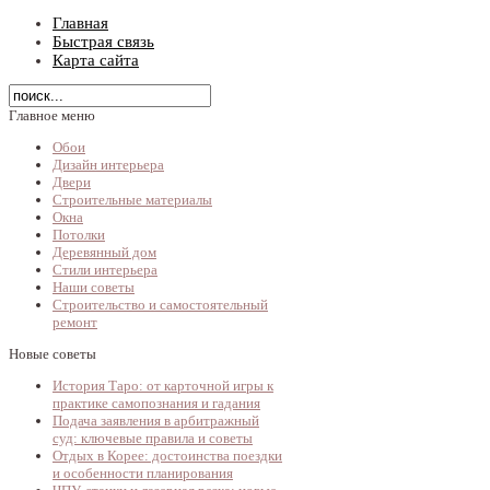
Главная
Быстрая связь
Карта сайта
Главное меню
Обои
Дизайн интерьера
Двери
Строительные материалы
Окна
Потолки
Деревянный дом
Стили интерьера
Наши советы
Строительство и самостоятельный
ремонт
Новые советы
История Таро: от карточной игры к
практике самопознания и гадания
Подача заявления в арбитражный
суд: ключевые правила и советы
Отдых в Корее: достоинства поездки
и особенности планирования