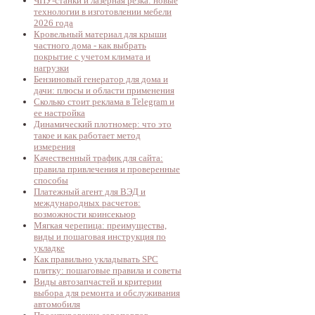
ЧПУ-станки и лазерная резка: новые
технологии в изготовлении мебели
2026 года
Кровельный материал для крыши
частного дома - как выбрать
покрытие с учетом климата и
нагрузки
Бензиновый генератор для дома и
дачи: плюсы и области применения
Сколько стоит реклама в Telegram и
ее настройка
Динамический плотномер: что это
такое и как работает метод
измерения
Качественный трафик для сайта:
правила привлечения и проверенные
способы
Платежный агент для ВЭД и
международных расчетов:
возможности коинсекьюр
Мягкая черепица: преимущества,
виды и пошаговая инструкция по
укладке
Как правильно укладывать SPC
плитку: пошаговые правила и советы
Виды автозапчастей и критерии
выбора для ремонта и обслуживания
автомобиля