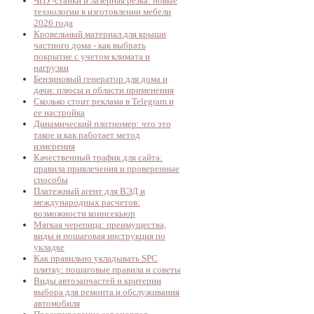
ЧПУ-станки и лазерная резка: новые
технологии в изготовлении мебели
2026 года
Кровельный материал для крыши
частного дома - как выбрать
покрытие с учетом климата и
нагрузки
Бензиновый генератор для дома и
дачи: плюсы и области применения
Сколько стоит реклама в Telegram и
ее настройка
Динамический плотномер: что это
такое и как работает метод
измерения
Качественный трафик для сайта:
правила привлечения и проверенные
способы
Платежный агент для ВЭД и
международных расчетов:
возможности коинсекьюр
Мягкая черепица: преимущества,
виды и пошаговая инструкция по
укладке
Как правильно укладывать SPC
плитку: пошаговые правила и советы
Виды автозапчастей и критерии
выбора для ремонта и обслуживания
автомобиля