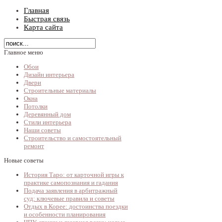
Главная
Быстрая связь
Карта сайта
Главное меню
Обои
Дизайн интерьера
Двери
Строительные материалы
Окна
Потолки
Деревянный дом
Стили интерьера
Наши советы
Строительство и самостоятельный
ремонт
Новые советы
История Таро: от карточной игры к
практике самопознания и гадания
Подача заявления в арбитражный
суд: ключевые правила и советы
Отдых в Корее: достоинства поездки
и особенности планирования