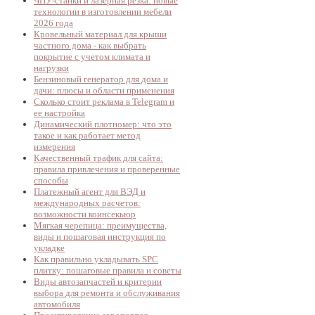
ЧПУ-станки и лазерная резка: новые
технологии в изготовлении мебели
2026 года
Кровельный материал для крыши
частного дома - как выбрать
покрытие с учетом климата и
нагрузки
Бензиновый генератор для дома и
дачи: плюсы и области применения
Сколько стоит реклама в Telegram и
ее настройка
Динамический плотномер: что это
такое и как работает метод
измерения
Качественный трафик для сайта:
правила привлечения и проверенные
способы
Платежный агент для ВЭД и
международных расчетов:
возможности коинсекьюр
Мягкая черепица: преимущества,
виды и пошаговая инструкция по
укладке
Как правильно укладывать SPC
плитку: пошаговые правила и советы
Виды автозапчастей и критерии
выбора для ремонта и обслуживания
автомобиля