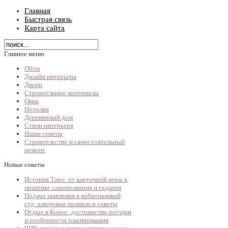
Главная
Быстрая связь
Карта сайта
Главное меню
Обои
Дизайн интерьера
Двери
Строительные материалы
Окна
Потолки
Деревянный дом
Стили интерьера
Наши советы
Строительство и самостоятельный
ремонт
Новые советы
История Таро: от карточной игры к
практике самопознания и гадания
Подача заявления в арбитражный
суд: ключевые правила и советы
Отдых в Корее: достоинства поездки
и особенности планирования