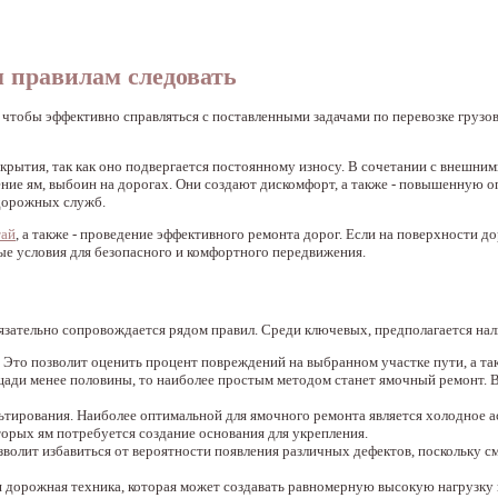
м правилам следовать
чтобы эффективно справляться с поставленными задачами по перевозке грузов
рытия, так как оно подвергается постоянному износу. В сочетании с внешни
ие ям, выбоин на дорогах. Они создают дискомфорт, а также - повышенную о
 дорожных служб.
тай
, а также - проведение эффективного ремонта дорог. Если на поверхности д
ые условия для безопасного и комфортного передвижения.
язательно сопровождается рядом правил. Среди ключевых, предполагается на
Это позволит оценить процент повреждений на выбранном участке пути, а та
ади менее половины, то наиболее простым методом станет ямочный ремонт. 
тирования. Наиболее оптимальной для ямочного ремонта является холодное а
орых ям потребуется создание основания для укрепления.
зволит избавиться от вероятности появления различных дефектов, поскольку с
я дорожная техника, которая может создавать равномерную высокую нагрузку