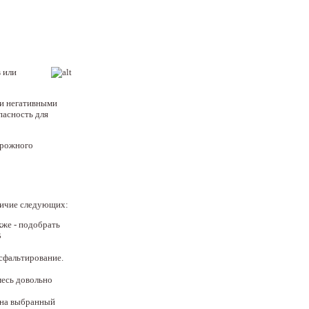
 или
ми негативными
пасность для
орожного
личие следующих:
кже - подобрать
В
сфальтирование.
месь довольно
 на выбранный