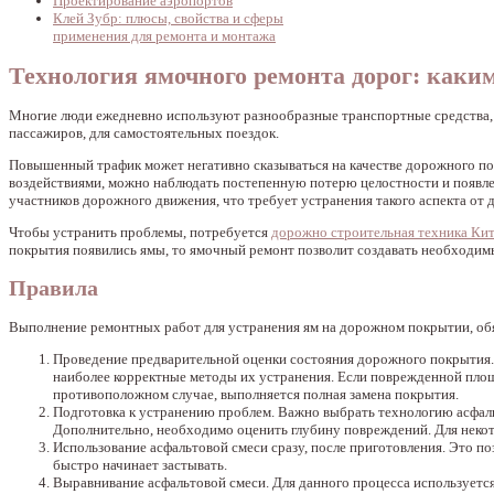
Проектирование аэропортов
Клей Зубр: плюсы, свойства и сферы
применения для ремонта и монтажа
Технология ямочного ремонта дорог: каки
Многие люди ежедневно используют разнообразные транспортные средства, 
пассажиров, для самостоятельных поездок.
Повышенный трафик может негативно сказываться на качестве дорожного пок
воздействиями, можно наблюдать постепенную потерю целостности и появлен
участников дорожного движения, что требует устранения такого аспекта от
Чтобы устранить проблемы, потребуется
дорожно строительная техника Ки
покрытия появились ямы, то ямочный ремонт позволит создавать необходим
Правила
Выполнение ремонтных работ для устранения ям на дорожном покрытии, об
Проведение предварительной оценки состояния дорожного покрытия. 
наиболее корректные методы их устранения. Если поврежденной площ
противоположном случае, выполняется полная замена покрытия.
Подготовка к устранению проблем. Важно выбрать технологию асфаль
Дополнительно, необходимо оценить глубину повреждений. Для некот
Использование асфальтовой смеси сразу, после приготовления. Это по
быстро начинает застывать.
Выравнивание асфальтовой смеси. Для данного процесса используетс