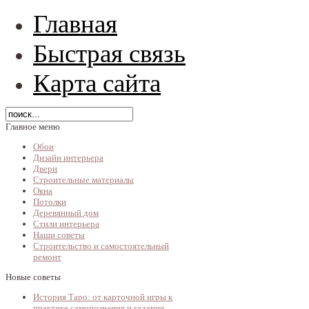
Главная
Быстрая связь
Карта сайта
Главное меню
Обои
Дизайн интерьера
Двери
Строительные материалы
Окна
Потолки
Деревянный дом
Стили интерьера
Наши советы
Строительство и самостоятельный
ремонт
Новые советы
История Таро: от карточной игры к
практике самопознания и гадания