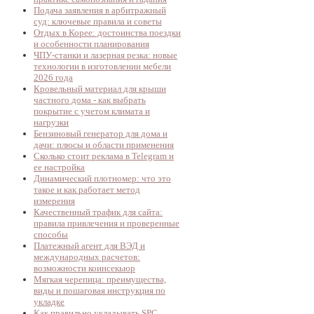
Подача заявления в арбитражный
суд: ключевые правила и советы
Отдых в Корее: достоинства поездки
и особенности планирования
ЧПУ-станки и лазерная резка: новые
технологии в изготовлении мебели
2026 года
Кровельный материал для крыши
частного дома - как выбрать
покрытие с учетом климата и
нагрузки
Бензиновый генератор для дома и
дачи: плюсы и области применения
Сколько стоит реклама в Telegram и
ее настройка
Динамический плотномер: что это
такое и как работает метод
измерения
Качественный трафик для сайта:
правила привлечения и проверенные
способы
Платежный агент для ВЭД и
международных расчетов:
возможности коинсекьюр
Мягкая черепица: преимущества,
виды и пошаговая инструкция по
укладке
Как правильно укладывать SPC