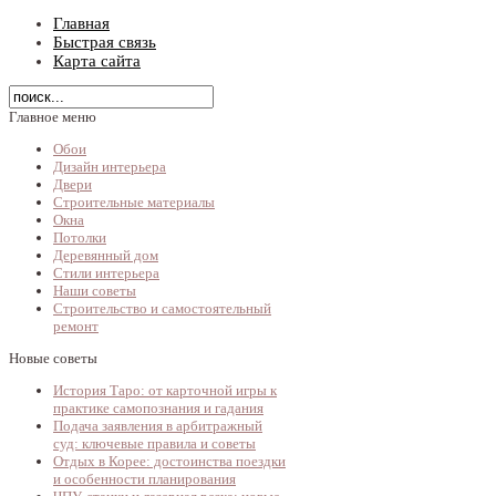
Главная
Быстрая связь
Карта сайта
Главное меню
Обои
Дизайн интерьера
Двери
Строительные материалы
Окна
Потолки
Деревянный дом
Стили интерьера
Наши советы
Строительство и самостоятельный
ремонт
Новые советы
История Таро: от карточной игры к
практике самопознания и гадания
Подача заявления в арбитражный
суд: ключевые правила и советы
Отдых в Корее: достоинства поездки
и особенности планирования