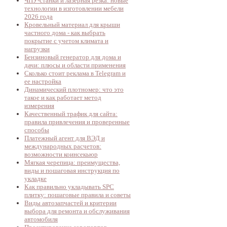
ЧПУ-станки и лазерная резка: новые
технологии в изготовлении мебели
2026 года
Кровельный материал для крыши
частного дома - как выбрать
покрытие с учетом климата и
нагрузки
Бензиновый генератор для дома и
дачи: плюсы и области применения
Сколько стоит реклама в Telegram и
ее настройка
Динамический плотномер: что это
такое и как работает метод
измерения
Качественный трафик для сайта:
правила привлечения и проверенные
способы
Платежный агент для ВЭД и
международных расчетов:
возможности коинсекьюр
Мягкая черепица: преимущества,
виды и пошаговая инструкция по
укладке
Как правильно укладывать SPC
плитку: пошаговые правила и советы
Виды автозапчастей и критерии
выбора для ремонта и обслуживания
автомобиля