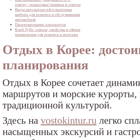
плитку: пошаговые правила и советы
Виды автозапчастей и критерии
выбора для ремонта и обслуживания
автомобиля
Проектирование аэропортов
Клей Зубр: плюсы, свойства и сферы
применения для ремонта и монтажа
Отдых в Корее: достои
планирования
Отдых в Корее сочетает динами
маршрутов и морские курорты, 
традиционной культурой.
Здесь на
vostokintur.ru
легко спл
насыщенных экскурсий и гастр