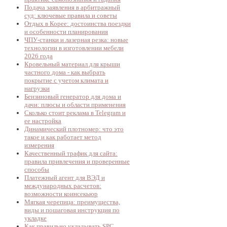
Подача заявления в арбитражный
суд: ключевые правила и советы
Отдых в Корее: достоинства поездки
и особенности планирования
ЧПУ-станки и лазерная резка: новые
технологии в изготовлении мебели
2026 года
Кровельный материал для крыши
частного дома - как выбрать
покрытие с учетом климата и
нагрузки
Бензиновый генератор для дома и
дачи: плюсы и области применения
Сколько стоит реклама в Telegram и
ее настройка
Динамический плотномер: что это
такое и как работает метод
измерения
Качественный трафик для сайта:
правила привлечения и проверенные
способы
Платежный агент для ВЭД и
международных расчетов:
возможности коинсекьюр
Мягкая черепица: преимущества,
виды и пошаговая инструкция по
укладке
Как правильно укладывать SPC