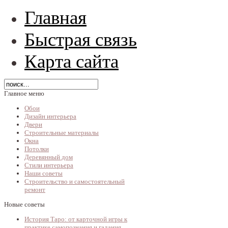
Главная
Быстрая связь
Карта сайта
Главное меню
Обои
Дизайн интерьера
Двери
Строительные материалы
Окна
Потолки
Деревянный дом
Стили интерьера
Наши советы
Строительство и самостоятельный
ремонт
Новые советы
История Таро: от карточной игры к
практике самопознания и гадания